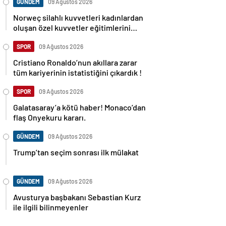
GÜNDEM
09 Ağustos 2026
Norweç silahlı kuvvetleri kadınlardan
oluşan özel kuvvetler eğitimlerini
başlattı.
SPOR
09 Ağustos 2026
Cristiano Ronaldo’nun akıllara zarar
tüm kariyerinin istatistiğini çıkardık !
SPOR
09 Ağustos 2026
Galatasaray’a kötü haber! Monaco’dan
flaş Onyekuru kararı.
GÜNDEM
09 Ağustos 2026
Trump’tan seçim sonrası ilk mülakat
GÜNDEM
09 Ağustos 2026
Avusturya başbakanı Sebastian Kurz
ile ilgili bilinmeyenler