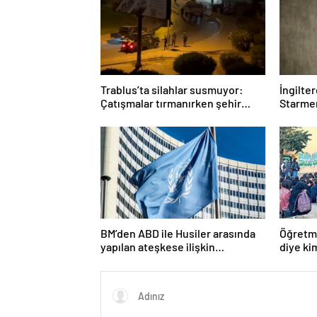
Trablus’ta silahlar susmuyor:
İngilte
Çatışmalar tırmanırken şehir
Starmer
alarmda
BM’den ABD ile Husiler arasında
Öğretme
yapılan ateşkese ilişkin
diye ki
değerlendirme