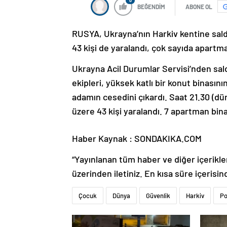
0
BEĞENDİM
ABONE OL
RUSYA, Ukrayna’nın Harkiv kentine saldır
43 kişi de yaralandı, çok sayıda apartm
Ukrayna Acil Durumlar Servisi’nden sald
ekipleri, yüksek katlı bir konut binasını
adamın cesedini çıkardı. Saat 21.30 (dün)
üzere 43 kişi yaralandı. 7 apartman bina
Haber Kaynak : SONDAKIKA.COM
“Yayınlanan tüm haber ve diğer içerikler i
üzerinden iletiniz. En kısa süre içerisin
Çocuk
Dünya
Güvenlik
Harkiv
Po