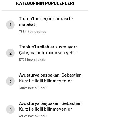
KATEGORİNİN POPÜLERLERİ
Trump’tan seçim sonrası ilk
mülakat
1
7994 kez okundu
Trablus’ta silahlar susmuyor:
Çatışmalar tırmanırken şehir
2
alarmda
5721 kez okundu
Avusturya başbakanı Sebastian
Kurz ile ilgili bilinmeyenler
3
4962 kez okundu
Avusturya başbakanı Sebastian
Kurz ile ilgili bilinmeyenler
4
4932 kez okundu