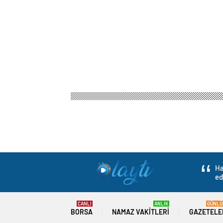
Ha
ed
CANLI
ANLIK
GÜNLÜ
BORSA
NAMAZ VAKITLERI
GAZETELE