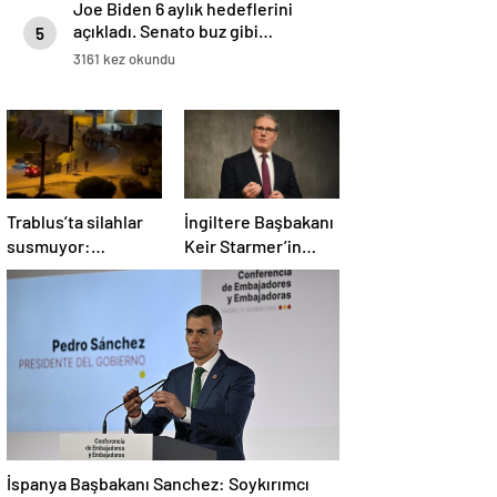
Joe Biden 6 aylık hedeflerini
açıkladı. Senato buz gibi…
5
3161 kez okundu
Trablus’ta silahlar
İngiltere Başbakanı
susmuyor:
Keir Starmer’in
Çatışmalar
evinde yangın çıktı
tırmanırken şehir
alarmda
İspanya Başbakanı Sanchez: Soykırımcı