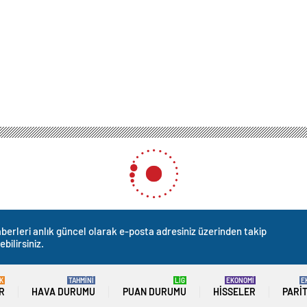
berleri anlık güncel olarak e-posta adresiniz üzerinden takip
ebilirsiniz.
K
TAHMİNİ
LİG
EKONOMİ
E
R
HAVA DURUMU
PUAN DURUMU
HISSELER
PARI