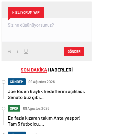
HIZLI YORUM YAP
GÖNDER
SON DAKİKA
HABERLERİ
GÜNDEM
09 Ağustos 2026
Joe Biden 6 aylık hedeflerini açıkladı.
Senato buz gibi…
SPOR
09 Ağustos 2026
En fazla kızaran takım Antalyaspor!
Tam 5 futbolcu….