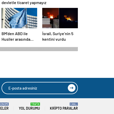
devletle ticaret yapmayız
BM’den ABD ile
İsrail, Suriye’nin 5
Husiler arasında
kentini vurdu
yapılan ateşkese
ilişkin
değerlendirme
KONOMİ
TRAFİK
CANLI
TELER
YOL DURUMU
KRIPTO PARALAR