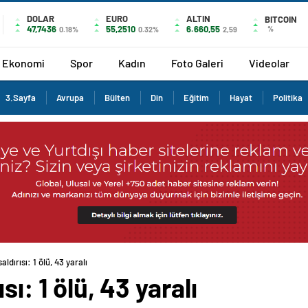
DOLAR
EURO
ALTIN
BITCOIN
47,7436
55,2510
6.660,55
%
0.18%
0.32%
2,59
Ekonomi
Spor
Kadın
Foto Galeri
Videolar
3.Sayfa
Avrupa
Bülten
Din
Eğitim
Hayat
Politika
aldırısı: 1 ölü, 43 yaralı
sı: 1 ölü, 43 yaralı