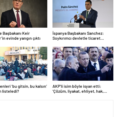
re Başbakanı Keir
İspanya Başbakanı Sanchez:
’in evinde yangın çıktı
Soykırımcı devletle ticaret
yapmayız
nleri ‘bu gitsin, bu kalsın’
AKP’li isim böyle isyan etti:
m listeledi?
‘Çözüm, liyakat, ehliyet, hak,
adalet’