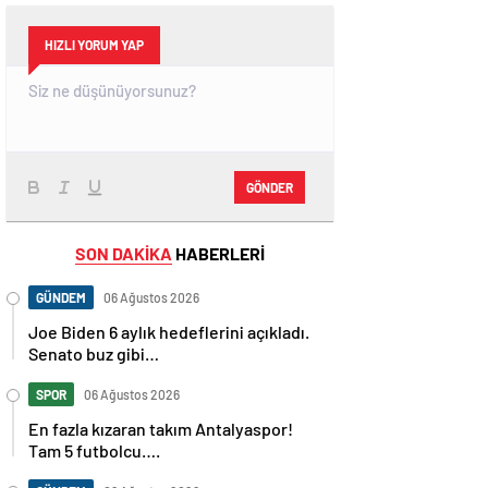
HIZLI YORUM YAP
GÖNDER
SON DAKİKA
HABERLERİ
GÜNDEM
06 Ağustos 2026
Joe Biden 6 aylık hedeflerini açıkladı.
Senato buz gibi…
SPOR
06 Ağustos 2026
En fazla kızaran takım Antalyaspor!
Tam 5 futbolcu….