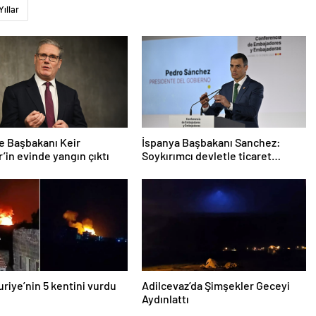
Yıllar
re Başbakanı Keir
İspanya Başbakanı Sanchez:
’in evinde yangın çıktı
Soykırımcı devletle ticaret
yapmayız
Suriye’nin 5 kentini vurdu
Adilcevaz’da Şimşekler Geceyi
Aydınlattı