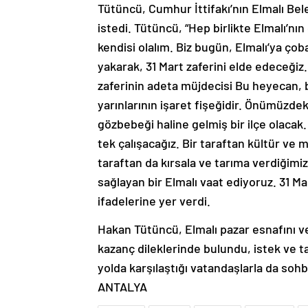
Tütüncü, Cumhur İttifakı’nın Elmalı Be
istedi. Tütüncü, “Hep birlikte Elmalı’nın g
kendisi olalım. Biz bugün, Elmalı’ya çob
yakarak, 31 Mart zaferini elde edeceğiz
zaferinin adeta müjdecisi Bu heyecan, b
yarınlarının işaret fişeğidir. Önümüzdek
gözbebeği haline gelmiş bir ilçe olacak
tek çalışacağız. Bir taraftan kültür ve
taraftan da kırsala ve tarıma verdiğim
sağlayan bir Elmalı vaat ediyoruz. 31 Ma
ifadelerine yer verdi.
Hakan Tütüncü, Elmalı pazar esnafını ve 
kazanç dileklerinde bulundu, istek ve ta
yolda karşılaştığı vatandaşlarla da sohbet
ANTALYA