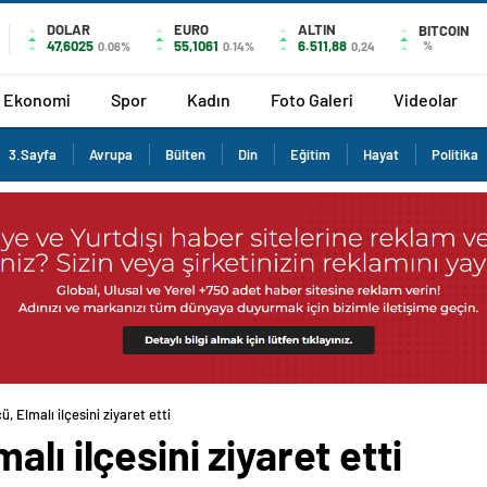
DOLAR
EURO
ALTIN
BITCOIN
47,6025
55,1061
6.511,88
%
0.06%
0.14%
0,24
Ekonomi
Spor
Kadın
Foto Galeri
Videolar
3.Sayfa
Avrupa
Bülten
Din
Eğitim
Hayat
Politika
 Elmalı ilçesini ziyaret etti
lı ilçesini ziyaret etti