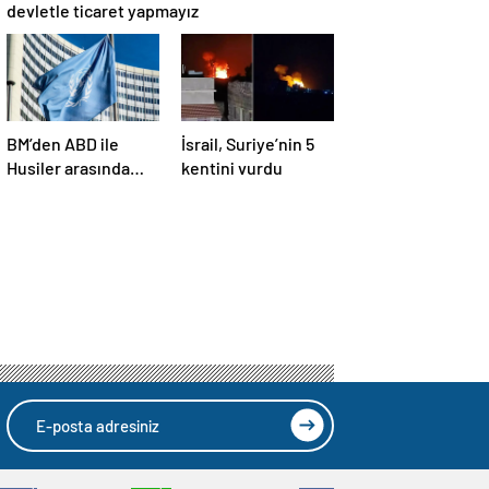
devletle ticaret yapmayız
BM’den ABD ile
İsrail, Suriye’nin 5
Husiler arasında
kentini vurdu
yapılan ateşkese
ilişkin
değerlendirme