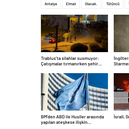
Antalya
Elmalı
Olacak.
Tütüncü
Trablus’ta silahlar susmuyor:
İngilte
Çatışmalar tırmanırken şehir
Starmer
alarmda
BM’den ABD ile Husiler arasında
İsrail, 
yapılan ateşkese ilişkin
değerlendirme