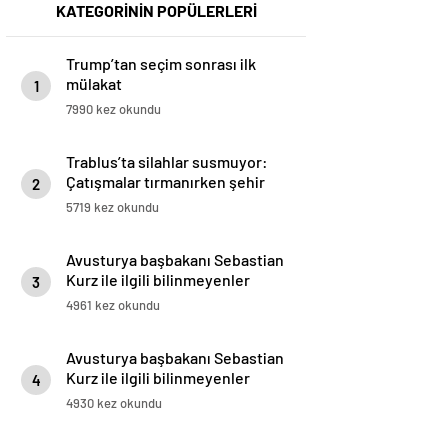
KATEGORİNİN POPÜLERLERİ
Trump’tan seçim sonrası ilk
mülakat
1
7990 kez okundu
Trablus’ta silahlar susmuyor:
Çatışmalar tırmanırken şehir
2
alarmda
5719 kez okundu
Avusturya başbakanı Sebastian
Kurz ile ilgili bilinmeyenler
3
4961 kez okundu
Avusturya başbakanı Sebastian
Kurz ile ilgili bilinmeyenler
4
4930 kez okundu