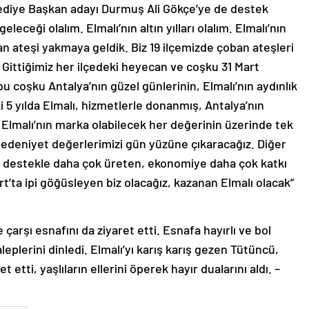
lediye Başkan adayı Durmuş Ali Gökçe’ye de destek
eleceği olalım. Elmalı’nın altın yılları olalım. Elmalı’nın
an ateşi yakmaya geldik. Biz 19 ilçemizde çoban ateşleri
. Gittiğimiz her ilçedeki heyecan ve coşku 31 Mart
u coşku Antalya’nın güzel günlerinin, Elmalı’nın aydınlık
i 5 yılda Elmalı, hizmetlerle donanmış, Antalya’nın
. Elmalı’nın marka olabilecek her değerinin üzerinde tek
 medeniyet değerlerimizi gün yüzüne çıkaracağız. Diğer
iz destekle daha çok üreten, ekonomiye daha çok katkı
rt’ta ipi göğüsleyen biz olacağız, kazanan Elmalı olacak”
çarşı esnafını da ziyaret etti. Esnafa hayırlı ve bol
leplerini dinledi. Elmalı’yı karış karış gezen Tütüncü,
 etti, yaşlıların ellerini öperek hayır dualarını aldı. –