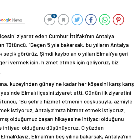
0
News
lçesini ziyaret eden Cumhur İttifakı’nın Antalya
 Tütüncü, “Geçen 5 yıla bakarsak, bu yılların Antalya
ık seçik görürüz. Şimdi kaybolan o yılları Elmalı’ya geri
 geri vermek için, hizmet etmek için geliyoruz, biz
.
na, kuzeyinden güneyine kadar her köşesini karış karış
esinde Elmalı ilçesini ziyaret etti. Günün ilk ziyaretini
Tütüncü, “Bu şehre hizmet etmenin coşkusuyla, azmiyle
mek istiyoruz. Antalya’mıza hizmet etmek istiyoruz.
azmış olduğumuz başarı hikayesine ihtiyacı olduğunu
ze ihtiyacı olduğunu düşünüyoruz. O yüzden
Elmalı’dayız. Elmalı’nın beş yılına bakarsak, Antalya’nın