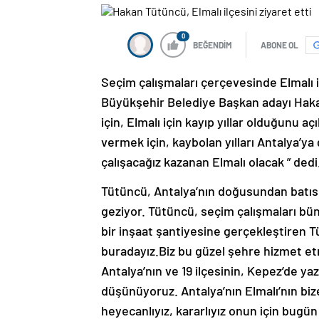
0
BEĞENDİM
ABONE OL
Seçim çalışmaları çerçevesinde Elmalı i
Büyükşehir Belediye Başkan adayı Hakan
için, Elmalı için kayıp yıllar olduğunu aç
vermek için, kaybolan yılları Antalya’ya
çalışacağız kazanan Elmalı olacak ” dedi
Tütüncü, Antalya’nın doğusundan batısı
geziyor. Tütüncü, seçim çalışmaları büny
bir inşaat şantiyesine gerçekleştiren 
buradayız.Biz bu güzel şehre hizmet et
Antalya’nın ve 19 ilçesinin, Kepez’de y
düşünüyoruz. Antalya’nın Elmalı’nın bi
heyecanlıyız, kararlıyız onun için bugün 