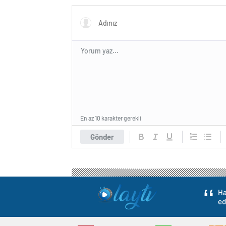
En az 10 karakter gerekli
Gönder
Ha
ed