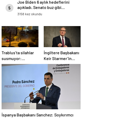
Joe Biden 6 aylık hedeflerini
açıkladı. Senato buz gibi…
5
3158 kez okundu
Trablus’ta silahlar
İngiltere Başbakanı
susmuyor:
Keir Starmer’in
Çatışmalar
evinde yangın çıktı
tırmanırken şehir
alarmda
İspanya Başbakanı Sanchez: Soykırımcı