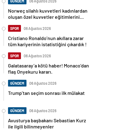
GÜNDEM
06 Ağustos 2026
Norweç silahlı kuvvetleri kadınlardan
oluşan özel kuvvetler eğitimlerini
başlattı.
SPOR
06 Ağustos 2026
Cristiano Ronaldo’nun akıllara zarar
tüm kariyerinin istatistiğini çıkardık !
SPOR
06 Ağustos 2026
Galatasaray’a kötü haber! Monaco’dan
flaş Onyekuru kararı.
GÜNDEM
06 Ağustos 2026
Trump’tan seçim sonrası ilk mülakat
GÜNDEM
06 Ağustos 2026
Avusturya başbakanı Sebastian Kurz
ile ilgili bilinmeyenler