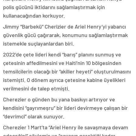
polis gücünü iktidarını sağlamlaştırmak için
kullanacağından korkuyor.
Jimmy “Barbekü” Cherizier de Ariel Henry’yi yabancı
güvenlik gücü çağırarak, konumunu sağlamlaştırmak
istemekle suçlayanlardan biri.
2022’de çete lideri kendi “barış” planını sunmuş ve
çetesinin affedilmesini ve Haiti’nin 10 bölgesinden
temsilcilerin olacağı bir “akiller heyeti” oluşturulmasını
istemişti. O dönem ayrıca çetesine kabine üyelikleri
verilmesini de talep etmişti.
Cherezier o günden bu yana baskıyı artırıyor ve
kendisini “gayrımeşru” bir lideri devirmeye çalışan bir
“devrimci” olarak sunuyor.
Cherezier 1 Mart’ta “Ariel Henry ile savaşmaya devam
edeceğini” söylemiş ve “savaşın gerektiği kadar