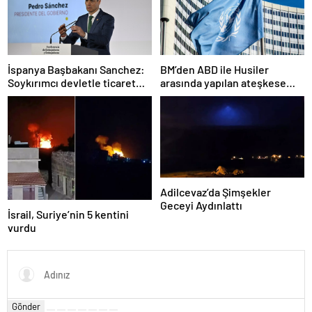
İspanya Başbakanı Sanchez:
BM’den ABD ile Husiler
Soykırımcı devletle ticaret
arasında yapılan ateşkese
yapmayız
ilişkin değerlendirme
Adilcevaz’da Şimşekler
Geceyi Aydınlattı
İsrail, Suriye’nin 5 kentini
vurdu
Gönder