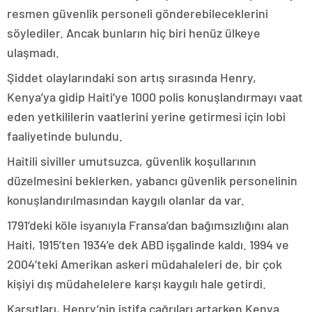
resmen güvenlik personeli gönderebileceklerini
söylediler. Ancak bunların hiç biri henüz ülkeye
ulaşmadı.
Şiddet olaylarındaki son artış sırasında Henry,
Kenya’ya gidip Haiti’ye 1000 polis konuşlandırmayı vaat
eden yetkililerin vaatlerini yerine getirmesi için lobi
faaliyetinde bulundu.
Haitili siviller umutsuzca, güvenlik koşullarının
düzelmesini beklerken, yabancı güvenlik personelinin
konuşlandırılmasından kaygılı olanlar da var.
1791’deki köle isyanıyla Fransa’dan bağımsızlığını alan
Haiti, 1915’ten 1934’e dek ABD işgalinde kaldı. 1994 ve
2004’teki Amerikan askeri müdahaleleri de, bir çok
kişiyi dış müdahelelere karşı kaygılı hale getirdi.
Karşıtları, Henry’nin istifa çağrıları artarken Kenya