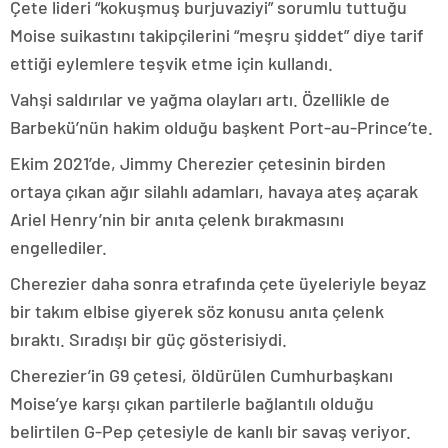
Çete lideri “kokuşmuş burjuvaziyi” sorumlu tuttuğu
Moise suikastını takipçilerini “meşru şiddet” diye tarif
ettiği eylemlere teşvik etme için kullandı.
Vahşi saldırılar ve yağma olayları artı. Özellikle de
Barbekü’nün hakim olduğu başkent Port-au-Prince’te.
Ekim 2021’de, Jimmy Cherezier çetesinin birden
ortaya çıkan ağır silahlı adamları, havaya ateş açarak
Ariel Henry’nin bir anıta çelenk bırakmasını
engellediler.
Cherezier daha sonra etrafında çete üyeleriyle beyaz
bir takım elbise giyerek söz konusu anıta çelenk
bıraktı. Sıradışı bir güç gösterisiydi.
Cherezier’in G9 çetesi, öldürülen Cumhurbaşkanı
Moise’ye karşı çıkan partilerle bağlantılı olduğu
belirtilen G-Pep çetesiyle de kanlı bir savaş veriyor.