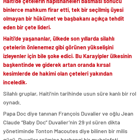
Haiti’de çetelerin hapishaneleri basması sonucu
binlerce mahkum firar etti, tek bir seçilmiş üyesi
olmayan bir hükümet ve başbakanı açıkça tehdit
eden bir çete lideri.
Haiti’de yaşananlar, ülkede son yıllarda silahlı
çetelerin önlenemez gibi görünen yükselişini
izleyenler için bile şoke edici. Bu Karayipler ülkesinin
başkentinde ve giderek artan oranda kırsal
kesimlerde de hakimi olan çeteleri yakından
inceledik.
Silahlı gruplar, Haiti’nin tarihinde usun süre kanlı bir rol
oynadı.
Papa Doc diye tanınan François Duvalier ve oğlu Jean
Claude “Baby Doc” Duvalier’nin 29 yıl süren dikta
yönetiminde Tonton Macoutes diye bilinen bir milis
gücü, Duvalier rejimine herhangi bir muhalefeti