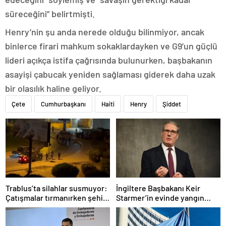
süreceğini” belirtmişti.
Henry’nin şu anda nerede olduğu bilinmiyor, ancak
binlerce firari mahkum sokaklardayken ve G9’un güçlü
lideri açıkça istifa çağrısında bulunurken, başbakanın
asayişi çabucak yeniden sağlaması giderek daha uzak
bir olasılık haline geliyor.
Çete
Cumhurbaşkanı
Haiti
Henry
Şiddet
Trablus’ta silahlar susmuyor:
İngiltere Başbakanı Keir
Çatışmalar tırmanırken şehir
Starmer’in evinde yangın
alarmda
çıktı