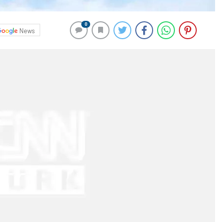
0
News