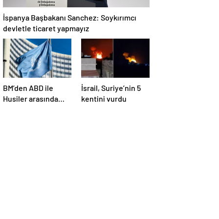
İspanya Başbakanı Sanchez: Soykırımcı
devletle ticaret yapmayız
BM’den ABD ile
İsrail, Suriye’nin 5
Husiler arasında
kentini vurdu
yapılan ateşkese
ilişkin
değerlendirme