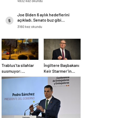
4932 kez okundu
Joe Biden 6 aylık hedeflerini
açıkladı. Senato buz gibi…
5
3160 kez okundu
Trablus’ta silahlar
İngiltere Başbakanı
susmuyor:
Keir Starmer’in
Çatışmalar
evinde yangın çıktı
tırmanırken şehir
alarmda