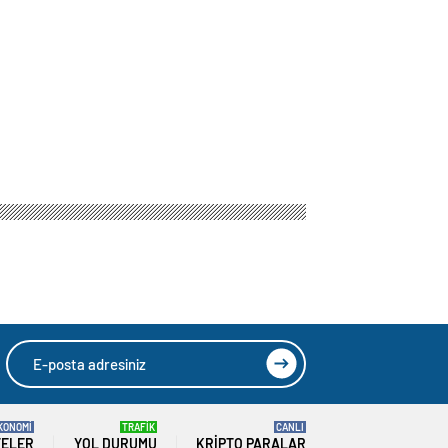
KONOMİ
TRAFİK
CANLI
TELER
YOL DURUMU
KRIPTO PARALAR