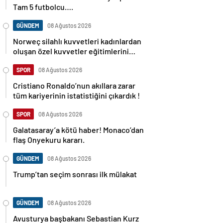
Tam 5 futbolcu….
GÜNDEM
08 Ağustos 2026
Norweç silahlı kuvvetleri kadınlardan
oluşan özel kuvvetler eğitimlerini
başlattı.
SPOR
08 Ağustos 2026
Cristiano Ronaldo’nun akıllara zarar
tüm kariyerinin istatistiğini çıkardık !
SPOR
08 Ağustos 2026
Galatasaray’a kötü haber! Monaco’dan
flaş Onyekuru kararı.
GÜNDEM
08 Ağustos 2026
Trump’tan seçim sonrası ilk mülakat
GÜNDEM
08 Ağustos 2026
Avusturya başbakanı Sebastian Kurz