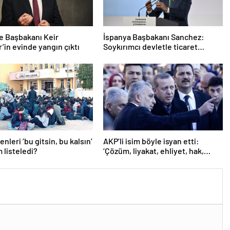
re Başbakanı Keir
İspanya Başbakanı Sanchez:
’in evinde yangın çıktı
Soykırımcı devletle ticaret
yapmayız
nleri ‘bu gitsin, bu kalsın’
AKP’li isim böyle isyan etti:
m listeledi?
‘Çözüm, liyakat, ehliyet, hak,
adalet’