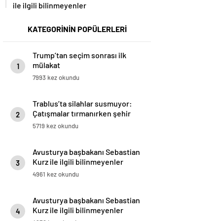
ile ilgili bilinmeyenler
KATEGORİNİN POPÜLERLERİ
Trump’tan seçim sonrası ilk
mülakat
1
7993 kez okundu
Trablus’ta silahlar susmuyor:
Çatışmalar tırmanırken şehir
2
alarmda
5719 kez okundu
Avusturya başbakanı Sebastian
Kurz ile ilgili bilinmeyenler
3
4961 kez okundu
Avusturya başbakanı Sebastian
Kurz ile ilgili bilinmeyenler
4