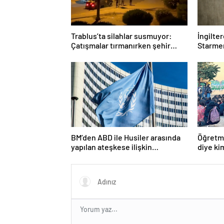
Trablus’ta silahlar susmuyor:
İngilte
Çatışmalar tırmanırken şehir
Starmer
alarmda
BM’den ABD ile Husiler arasında
Öğretme
yapılan ateşkese ilişkin
diye ki
değerlendirme