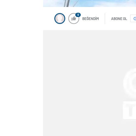
0
BEĞENDİM
ABONE OL