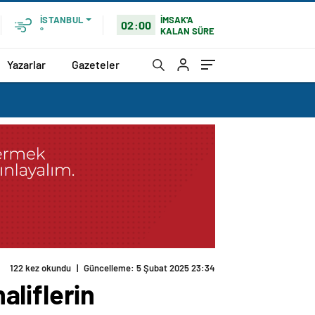
İMSAK'A
İSTANBUL
02:00
KALAN SÜRE
°
Yazarlar
Gazeteler
122 kez okundu
|
Güncelleme: 5 Şubat 2025 23:34
liflerin