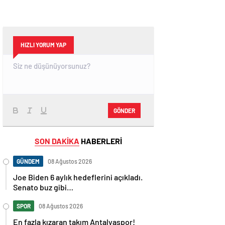
HIZLI YORUM YAP
GÖNDER
SON DAKİKA
HABERLERİ
GÜNDEM
08 Ağustos 2026
Joe Biden 6 aylık hedeflerini açıkladı.
Senato buz gibi…
SPOR
08 Ağustos 2026
En fazla kızaran takım Antalyaspor!