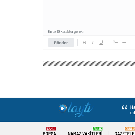
En az 10 karakter gerekli
Gönder
Ha
ed
CANLI
ANLIK
GÜNLÜ
BORSA
NAMAZ VAKITLERI
GAZETELE