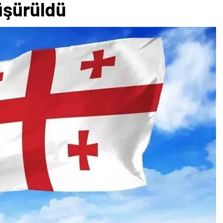
düşürüldü