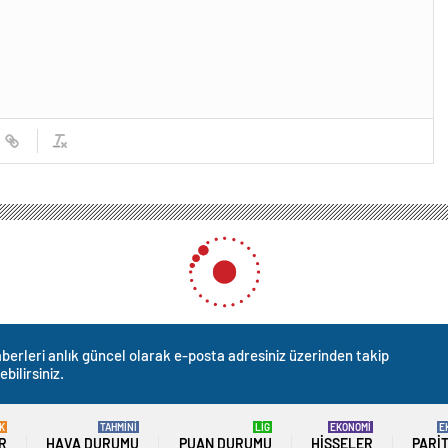
berleri anlık güncel olarak e-posta adresiniz üzerinden takip
ebilirsiniz.
K
TAHMİNİ
LİG
EKONOMİ
E
R
HAVA DURUMU
PUAN DURUMU
HISSELER
PARI