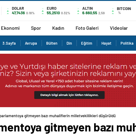
DOLAR
EURO
ALTIN
BITCOIN
47,7436
55,2510
6.660,55
%
0.18%
0.32%
2,59
Ekonomi
Spor
Kadın
Foto Galeri
Videolar
3.Sayfa
Avrupa
Bülten
Din
Eğitim
Hayat
Politika
parlamentoya gitmeyen bazı muhaliflerin milletvekillikleri düşürüldü
amentoya gitmeyen bazı muha