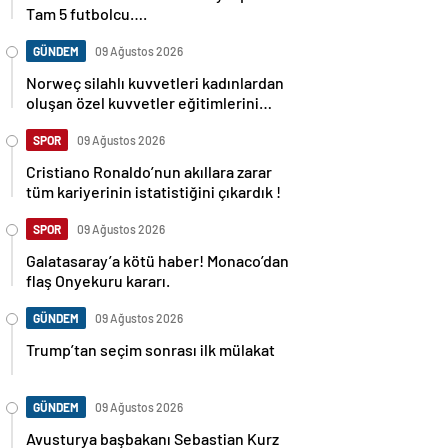
Tam 5 futbolcu….
GÜNDEM
09 Ağustos 2026
Norweç silahlı kuvvetleri kadınlardan
oluşan özel kuvvetler eğitimlerini
başlattı.
SPOR
09 Ağustos 2026
Cristiano Ronaldo’nun akıllara zarar
tüm kariyerinin istatistiğini çıkardık !
SPOR
09 Ağustos 2026
Galatasaray’a kötü haber! Monaco’dan
flaş Onyekuru kararı.
GÜNDEM
09 Ağustos 2026
Trump’tan seçim sonrası ilk mülakat
GÜNDEM
09 Ağustos 2026
Avusturya başbakanı Sebastian Kurz