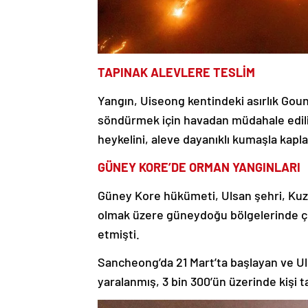
TAPINAK ALEVLERE TESLİM
Yangın, Uiseong kentindeki asırlık Goun
söndürmek için havadan müdahale edilir
heykelini, aleve dayanıklı kumaşla kapla
GÜNEY KORE’DE ORMAN YANGINLARI
Güney Kore hükümeti, Ulsan şehri, Ku
olmak üzere güneydoğu bölgelerinde çı
etmişti.
Sancheong’da 21 Mart’ta başlayan ve Uls
yaralanmış, 3 bin 300’ün üzerinde kişi ta