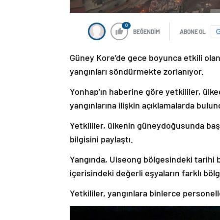
0
BEĞENDİM
ABONE OL
Güney Kore’de gece boyunca etkili olan 
yangınları söndürmekte zorlanıyor.
Yonhap’ın haberine göre yetkililer, ülk
yangınlarına ilişkin açıklamalarda bulun
Yetkililer, ülkenin güneydoğusunda başl
bilgisini paylaştı.
Yangında, Uiseong bölgesindeki tarihi bi
içerisindeki değerli eşyaların farklı bö
Yetkililer, yangınlara binlerce persone