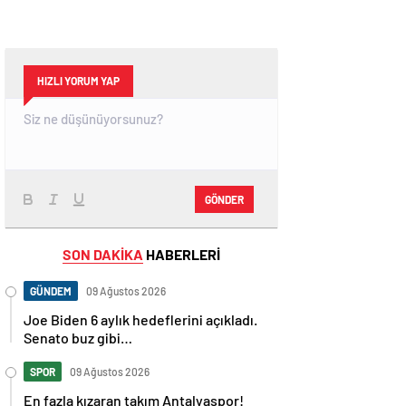
HIZLI YORUM YAP
GÖNDER
SON DAKİKA
HABERLERİ
GÜNDEM
09 Ağustos 2026
Joe Biden 6 aylık hedeflerini açıkladı.
Senato buz gibi…
SPOR
09 Ağustos 2026
En fazla kızaran takım Antalyaspor!