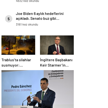
4932 kez okundu
Joe Biden 6 aylık hedeflerini
açıkladı. Senato buz gibi…
5
3161 kez okundu
Trablus’ta silahlar
İngiltere Başbakanı
susmuyor:
Keir Starmer’in
Çatışmalar
evinde yangın çıktı
tırmanırken şehir
alarmda