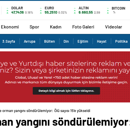
DOLAR
EURO
ALTIN
BITCOIN
47,7436
55,2510
6.660,55
%
0.18%
0.32%
2,59
Ekonomi
Spor
Kadın
Foto Galeri
Videolar
3.Sayfa
Avrupa
Bülten
Din
Eğitim
Hayat
Politika
 orman yangını söndürülemiyor: Ölü sayısı 15’e yükseldi
n yangını söndürülemiyor: 