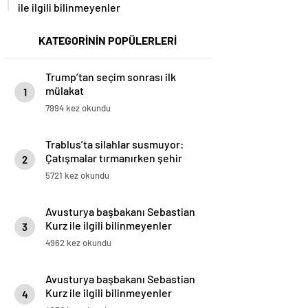
ile ilgili bilinmeyenler
KATEGORİNİN POPÜLERLERİ
Trump’tan seçim sonrası ilk
mülakat
1
7994 kez okundu
Trablus’ta silahlar susmuyor:
Çatışmalar tırmanırken şehir
2
alarmda
5721 kez okundu
Avusturya başbakanı Sebastian
Kurz ile ilgili bilinmeyenler
3
4962 kez okundu
Avusturya başbakanı Sebastian
Kurz ile ilgili bilinmeyenler
4