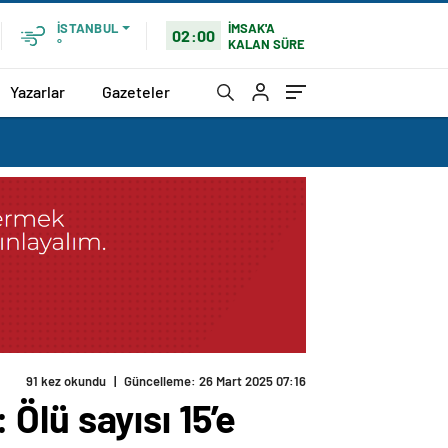
İMSAK'A
İSTANBUL
02:00
KALAN SÜRE
°
Yazarlar
Gazeteler
91 kez okundu
|
Güncelleme: 26 Mart 2025 07:16
Ölü sayısı 15’e