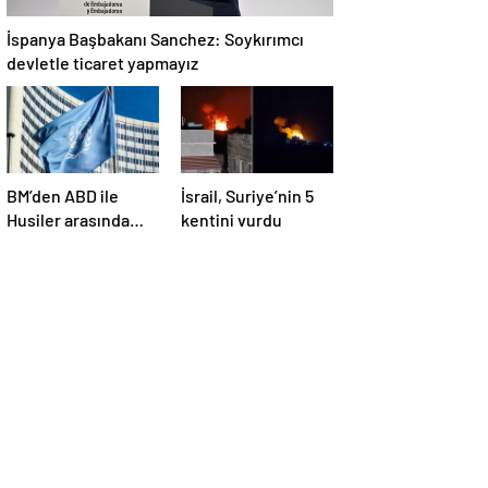
İspanya Başbakanı Sanchez: Soykırımcı
devletle ticaret yapmayız
BM’den ABD ile
İsrail, Suriye’nin 5
Husiler arasında
kentini vurdu
yapılan ateşkese
ilişkin
değerlendirme