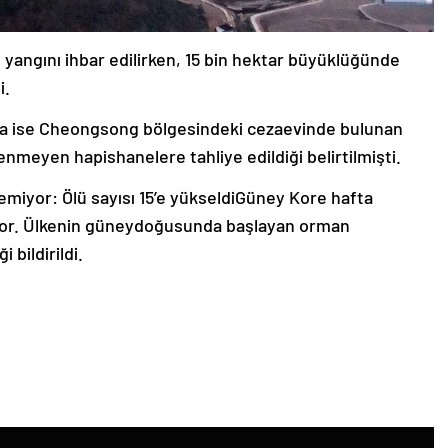
 yangını ihbar edilirken, 15 bin hektar büyüklüğünde
i.
da ise Cheongsong bölgesindeki cezaevinde bulunan
meyen hapishanelere tahliye edildiği belirtilmişti.
miyor: Ölü sayısı 15’e yükseldiGüney Kore hafta
yor. Ülkenin güneydoğusunda başlayan orman
 bildirildi.