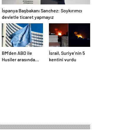
İspanya Başbakanı Sanchez: Soykırımcı
devletle ticaret yapmayız
BM’den ABD ile
İsrail, Suriye’nin 5
Husiler arasında
kentini vurdu
yapılan ateşkese
ilişkin
değerlendirme