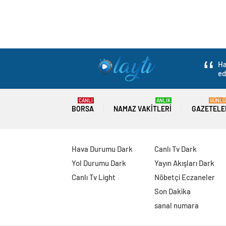
Ha
ed
CANLI
ANLIK
GÜNLÜ
BORSA
NAMAZ VAKITLERI
GAZETELE
Hava Durumu Dark
Canlı Tv Dark
Yol Durumu Dark
Yayın Akışları Dark
Canlı Tv Light
Nöbetçi Eczaneler
Son Dakika
sanal numara