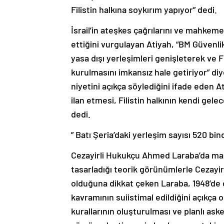
Filistin halkına soykırım yapıyor” dedi.
İsrail’in ateşkes çağrılarını ve mahke
ettiğini vurgulayan Atiyah, “BM Güvenl
yasa dışı yerleşimleri genişleterek ve Fil
kurulmasını imkansız hale getiriyor” diy
niyetini açıkça söylediğini ifade eden A
ilan etmesi, Filistin halkının kendi gel
dedi.
” Batı Şeria’daki yerleşim sayısı 520 bin
Cezayirli Hukukçu Ahmed Laraba’da mah
tasarladığı teorik görünümlerle Cezayir’
olduğuna dikkat çeken Laraba, 1948’de
kavramının suiistimal edildiğini açıkça 
kurallarının oluşturulması ve planlı aske