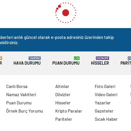
berleri anlık güncel olarak e-posta adresiniz üzerinden takip
ebilirsiniz.
K
TAHMİNİ
LİG
EKONOMİ
E
R
HAVA DURUMU
PUAN DURUMU
HISSELER
PARI
Canlı Borsa
Altınlar
Foto Galeri
Namaz Vakitleri
Dövizler
Video Galeri
Puan Durumu
Hisseler
Yazarlar
Örnek Burç Yorumu
Kripto Paralar
Gazeteler
Pariteler
Sıcak Haber