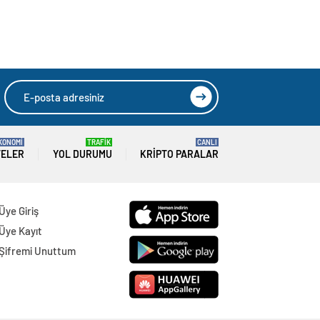
KONOMİ
TRAFİK
CANLI
TELER
YOL DURUMU
KRIPTO PARALAR
Üye Giriş
Üye Kayıt
Şifremi Unuttum