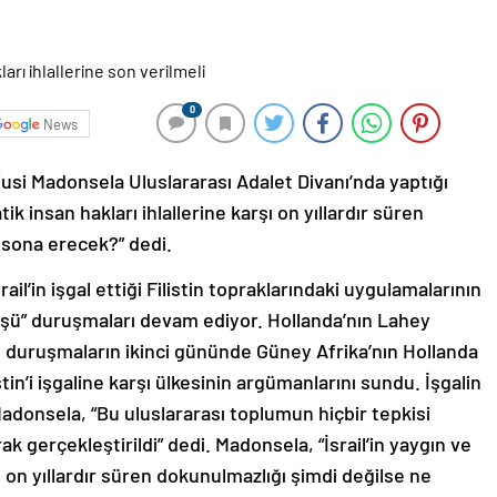
0
News
usi Madonsela Uluslararası Adalet Divanı’nda yaptığı
ik insan hakları ihlallerine karşı on yıllardır süren
 sona erecek?” dedi.
ail’in işgal ettiği Filistin topraklarındaki uygulamalarının
üşü” duruşmaları devam ediyor. Hollanda’nın Lahey
 duruşmaların ikinci gününde Güney Afrika’nın Hollanda
stin’i işgaline karşı ülkesinin argümanlarını sundu. İşgalin
adonsela, “Bu uluslararası toplumun hiçbir tepkisi
k gerçekleştirildi” dedi. Madonsela, “İsrail’in yaygın ve
şı on yıllardır süren dokunulmazlığı şimdi değilse ne