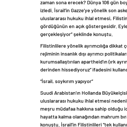
zaman sona erecek? Dünya 106 gün boyun
izledi. İsrail’in Gazze’ye yönelik son as
uluslararası hukuku ihlal etmesi, Filist
gördüğünün en açık göstergesidir. Eyle
gerçekleşiyor” şeklinde konuştu.
Filistinlilere yönelik ayrımcılığa dikkat 
rejiminin insanlık dışı ayrımcı politikal
kurumsallaştırılan apartheid’ın (ırk ayrı
derinden hissediyoruz” ifadesini kulland
“İsrail, soykırım yapıyor”
Suudi Arabistan’ın Hollanda Büyükelçisi
uluslararası hukuku ihlal etmesi nedeniy
meşru müdafaa hakkına sahip olduğu iddia
hayatta kalma olanağından mahrum bıra
konuştu. İsrail’in Filistinlileri “tek kul