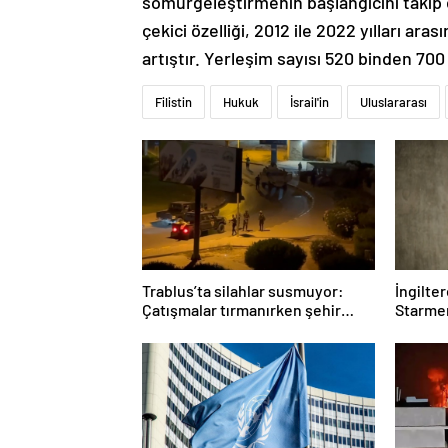
sömürgeleştirmenin başlangıcını takip e
çekici özelliği, 2012 ile 2022 yılları a
artıştır. Yerleşim sayısı 520 binden 700
Filistin
Hukuk
İsrail'in
Uluslararası
Trablus’ta silahlar susmuyor:
İngilte
Çatışmalar tırmanırken şehir
Starmer
alarmda