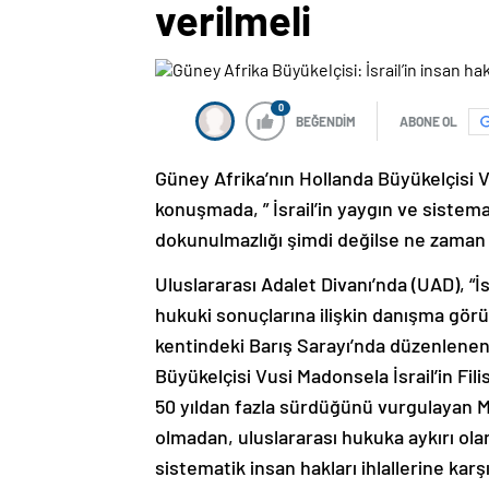
verilmeli
0
BEĞENDİM
ABONE OL
Güney Afrika’nın Hollanda Büyükelçisi V
konuşmada, ” İsrail’in yaygın ve sistemat
dokunulmazlığı şimdi değilse ne zaman
Uluslararası Adalet Divanı’nda (UAD), “İsr
hukuki sonuçlarına ilişkin danışma gör
kentindeki Barış Sarayı’nda düzenlenen
Büyükelçisi Vusi Madonsela İsrail’in Fili
50 yıldan fazla sürdüğünü vurgulayan M
olmadan, uluslararası hukuka aykırı olara
sistematik insan hakları ihlallerine kar