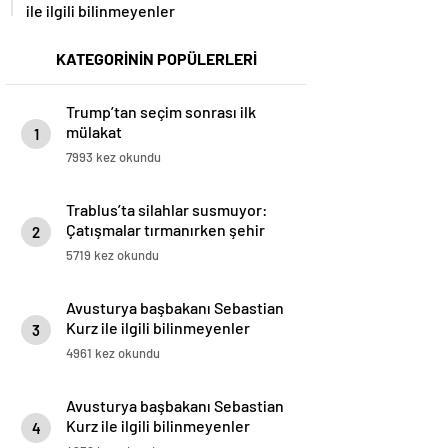
ile ilgili bilinmeyenler
KATEGORİNİN POPÜLERLERİ
Trump’tan seçim sonrası ilk
mülakat
1
7993 kez okundu
Trablus’ta silahlar susmuyor:
Çatışmalar tırmanırken şehir
2
alarmda
5719 kez okundu
Avusturya başbakanı Sebastian
Kurz ile ilgili bilinmeyenler
3
4961 kez okundu
Avusturya başbakanı Sebastian
Kurz ile ilgili bilinmeyenler
4