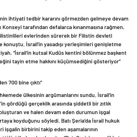
menin ihtiyati tedbir kararını görmezden gelmeye devam
ik Konseyi tarafından defalarca kınanmasına rağmen,
istinlileri evlerinden sürerek bir Filistin devleti
e konuştu. İsrail’in yasadışı yerleşimleri genişletme
tiyah, “İsrail’in kutsal Kudüs kentini bölünmez başkent
eceğini tayin etme hakkını küçümsediğini gösteriyor”
den 700 bine çıktı”
kemede ülkesinin argümanlarını sundu. İsrail’in
in gördüğü gerçeklik arasında şiddetli bir zıtlık
 oluşturan ve halen devam eden durumun işgal
ortaya koyduğunu söyledi. Batı Şeria’da İsrail hukuk
ri işgalin birbirini takip eden aşamalarının