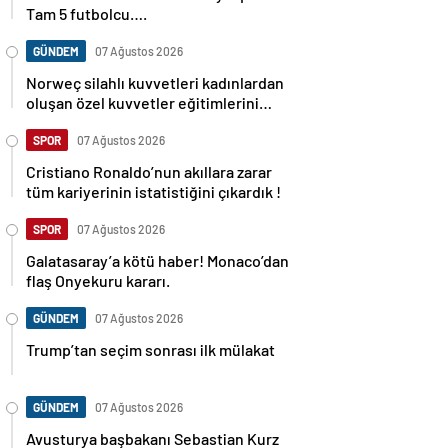
Tam 5 futbolcu….
GÜNDEM
07 Ağustos 2026
Norweç silahlı kuvvetleri kadınlardan
oluşan özel kuvvetler eğitimlerini
başlattı.
SPOR
07 Ağustos 2026
Cristiano Ronaldo’nun akıllara zarar
tüm kariyerinin istatistiğini çıkardık !
SPOR
07 Ağustos 2026
Galatasaray’a kötü haber! Monaco’dan
flaş Onyekuru kararı.
GÜNDEM
07 Ağustos 2026
Trump’tan seçim sonrası ilk mülakat
GÜNDEM
07 Ağustos 2026
Avusturya başbakanı Sebastian Kurz