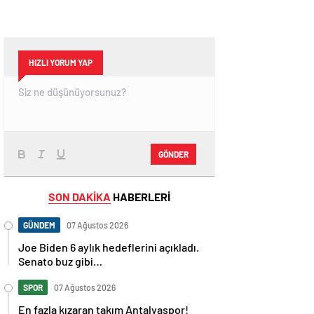
HIZLI YORUM YAP
GÖNDER
SON DAKİKA
HABERLERİ
GÜNDEM
07 Ağustos 2026
Joe Biden 6 aylık hedeflerini açıkladı.
Senato buz gibi…
SPOR
07 Ağustos 2026
En fazla kızaran takım Antalyaspor!