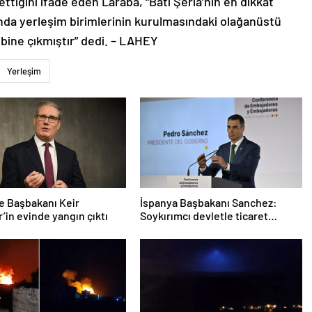
ttiğini ifade eden Laraba, “Batı Şeria’nın en dikkat
rasında yerleşim birimlerinin kurulmasındaki olağanüstü
 bine çıkmıştır” dedi. – LAHEY
Yerleşim
re Başbakanı Keir
İspanya Başbakanı Sanchez:
’in evinde yangın çıktı
Soykırımcı devletle ticaret
yapmayız