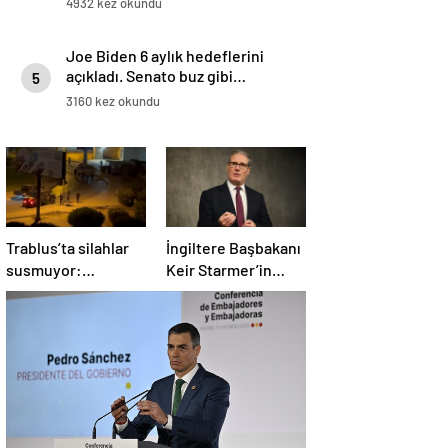
4932 kez okundu
Joe Biden 6 aylık hedeflerini
açıkladı. Senato buz gibi…
5
3160 kez okundu
Trablus’ta silahlar
İngiltere Başbakanı
susmuyor:
Keir Starmer’in
Çatışmalar
evinde yangın çıktı
tırmanırken şehir
alarmda