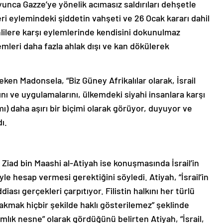
ca Gazze’ye yönelik acımasız saldırıları dehşetle
keri eylemindeki şiddetin vahşeti ve 26 Ocak kararı dahil
inlilere karşı eylemlerinde kendisini dokunulmaz
mleri daha fazla ahlak dışı ve kan dökülerek
çeken Madonsela, “Biz Güney Afrikalılar olarak, İsrail
arını ve uygulamalarını, ülkemdeki siyahi insanlara karşı
mı) daha aşırı bir biçimi olarak görüyor, duyuyor ve
ı.
 Ziad bin Maashi al-Atiyah ise konuşmasında İsrail’in
le hesap vermesi gerektiğini söyledi. Atiyah, “İsrail’in
sı gerçekleri çarpıtıyor. Filistin halkını her türlü
kmak hiçbir şekilde haklı gösterilemez” şeklinde
lanımlık nesne” olarak gördüğünü belirten Atiyah, “İsrail,