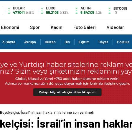
DOLAR
EURO
ALTIN
BITCOIN
47,7041
55,2108
6.647,05
%
0.15%
0.33%
2,38
Ekonomi
Spor
Kadın
Foto Galeri
Videolar
3.Sayfa
Avrupa
Bülten
Din
Eğitim
Hayat
Politika
üyükelçisi: İsrail’in insan hakları ihlallerine son verilmeli
lçisi: İsrail’in insan haklar