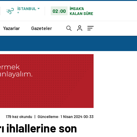
İMSAK'A
İSTANBUL
02:00
KALAN SÜRE
°
Yazarlar
Gazeteler
179 kez okundu
|
Güncelleme: 1 Nisan 2024 00:33
ı ihlallerine son