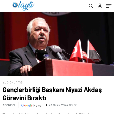
263 okunma
Gençlerbirliği Başkanı Niyazi Akdaş
Görevini Bıraktı
23 Ocak 2024 00:06
ABONE OL
News