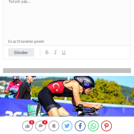
En az 10 karakter gerekli
Gönder
0
0
0
0