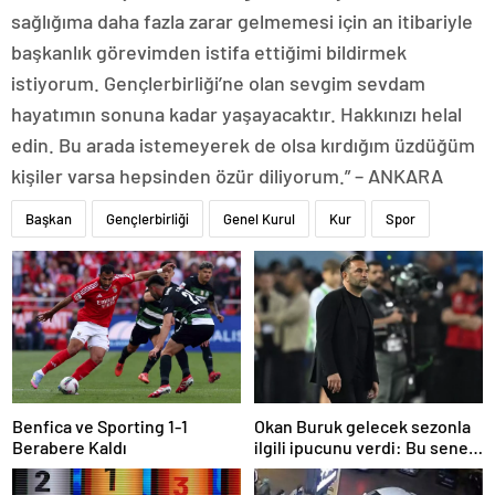
sağlığıma daha fazla zarar gelmemesi için an itibariyle
başkanlık görevimden istifa ettiğimi bildirmek
istiyorum. Gençlerbirliği’ne olan sevgim sevdam
hayatımın sonuna kadar yaşayacaktır. Hakkınızı helal
edin. Bu arada istemeyerek de olsa kırdığım üzdüğüm
kişiler varsa hepsinden özür diliyorum.” – ANKARA
Başkan
Gençlerbirliği
Genel Kurul
Kur
Spor
Benfica ve Sporting 1-1
Okan Buruk gelecek sezonla
Berabere Kaldı
ilgili ipucunu verdi: Bu sene
3, seneye de 4