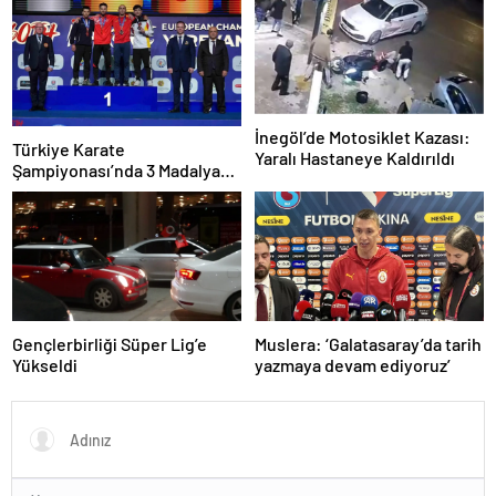
İnegöl’de Motosiklet Kazası:
Türkiye Karate
Yaralı Hastaneye Kaldırıldı
Şampiyonası’nda 3 Madalya
Kazandı
Gençlerbirliği Süper Lig’e
Muslera: ‘Galatasaray’da tarih
Yükseldi
yazmaya devam ediyoruz’