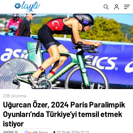
206 okunma
Uğurcan Özer, 2024 Paris Paralimpik
Oyunları’nda Türkiye’yi temsil etmek
istiyor
22 Ocak 2024 12:12
ABONE OL
News