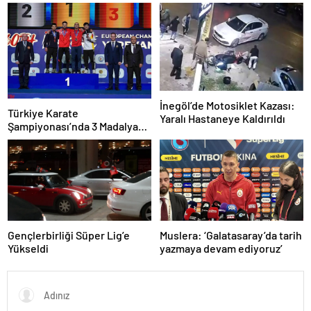
3, seneye de 4
İnegöl’de Motosiklet Kazası:
Türkiye Karate
Yaralı Hastaneye Kaldırıldı
Şampiyonası’nda 3 Madalya
Kazandı
Gençlerbirliği Süper Lig’e
Muslera: ‘Galatasaray’da tarih
Yükseldi
yazmaya devam ediyoruz’