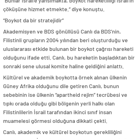
“Bunlar İsrail’e yansımakta, boykot hareketliliği İsrail’in
çöküşüne hizmet etmekte.” diye konuştu.
“Boykot da bir stratejidir”
Akademisyen ve BDS gönüllüsü Canlı da BDS’nin,
Filistinli grupların 2004 yılından beri oluşturduğu ve
uluslararası etkide bulunan bir boykot çağrısı hareketi
olduğunu ifade etti. Canlı, bu hareketin başladıktan bir
sonraki sene ulusal komite haline geldiğini anlattı.
Kültürel ve akademik boykotta örnek alınan ülkenin
Güney Afrika olduğunu dile getiren Canlı, bunun
sebebinin ise ülkenin “apartheid rejim” tecrübesi ve
tıpkı orada olduğu gibi bölgenin yerli halkı olan
Filistinlilerin İsrail tarafından ikinci sınıf insan
muamelesi görmesi olduğuna dikkati çekti.
Canlı, akademik ve kültürel boykotun gerekliliğini