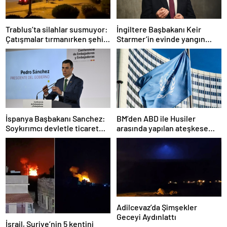
Trablus’ta silahlar susmuyor:
İngiltere Başbakanı Keir
Çatışmalar tırmanırken şehir
Starmer’in evinde yangın
alarmda
çıktı
İspanya Başbakanı Sanchez:
BM’den ABD ile Husiler
Soykırımcı devletle ticaret
arasında yapılan ateşkese
yapmayız
ilişkin değerlendirme
Adilcevaz’da Şimşekler
Geceyi Aydınlattı
İsrail, Suriye’nin 5 kentini