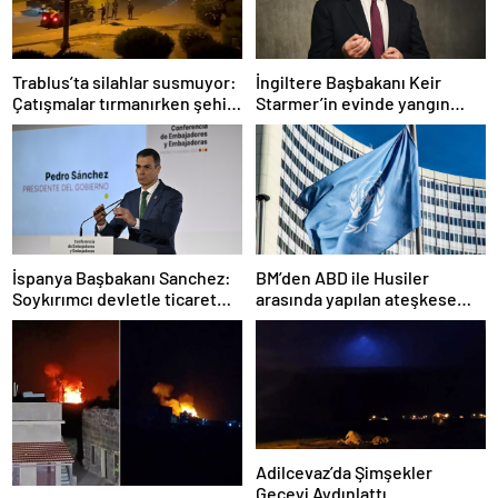
Trablus’ta silahlar susmuyor:
İngiltere Başbakanı Keir
Çatışmalar tırmanırken şehir
Starmer’in evinde yangın
alarmda
çıktı
İspanya Başbakanı Sanchez:
BM’den ABD ile Husiler
Soykırımcı devletle ticaret
arasında yapılan ateşkese
yapmayız
ilişkin değerlendirme
Adilcevaz’da Şimşekler
Geceyi Aydınlattı