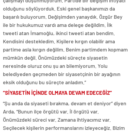
çalışmayı düşünmüyorum. Partide bir değişim ihtiyacı
olduğunu söylüyorduk. Eski genel başkanımızı da
başarılı buluyorum. Değişimden yanaydık. Özgür Bey
ile bir hukukumuz vardı ama delege değildim. İlk
tweeti atan İmamoğlu, ikinci tweeti atan bendim.
Kendisini destekledim. Kişilere kırgın olabilir ama
partime asla kırgın değilim. Benim partimdem kopmam
mümkün değil. Önümüzdeki süreçte siyasetin
neresinde oluruz onu şu an bilemiyorum. Yolu
belediyeden geçmeden bir siyasetçinin bir ayağının
eksik olduğunu bu süreçte anladım.”
“SİYASETİN İÇİNDE OLMAYA DEVAM EDECEĞİZ”
“Şu anda da siyaseti bırakma, devam et deniyor” diyen
Arda, “Bunun ilçe örgütü var. İl örgütü var.
Önümüzdeki süreci var. Zamana ihtiyacımız var.
Seçilecek kişilerin performanslarını izleyeceğiz. Bizim