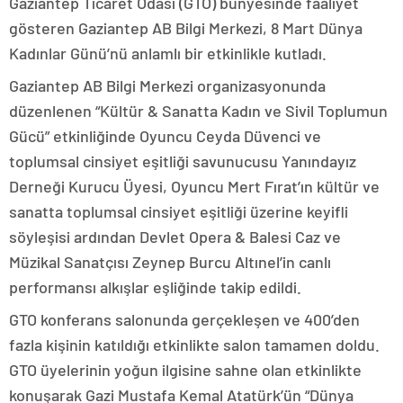
Gaziantep Ticaret Odası (GTO) bünyesinde faaliyet
gösteren Gaziantep AB Bilgi Merkezi, 8 Mart Dünya
Kadınlar Günü’nü anlamlı bir etkinlikle kutladı.
Gaziantep AB Bilgi Merkezi organizasyonunda
düzenlenen “Kültür & Sanatta Kadın ve Sivil Toplumun
Gücü” etkinliğinde Oyuncu Ceyda Düvenci ve
toplumsal cinsiyet eşitliği savunucusu Yanındayız
Derneği Kurucu Üyesi, Oyuncu Mert Fırat’ın kültür ve
sanatta toplumsal cinsiyet eşitliği üzerine keyifli
söyleşisi ardından Devlet Opera & Balesi Caz ve
Müzikal Sanatçısı Zeynep Burcu Altınel’in canlı
performansı alkışlar eşliğinde takip edildi.
GTO konferans salonunda gerçekleşen ve 400’den
fazla kişinin katıldığı etkinlikte salon tamamen doldu.
GTO üyelerinin yoğun ilgisine sahne olan etkinlikte
konuşarak Gazi Mustafa Kemal Atatürk’ün “Dünya