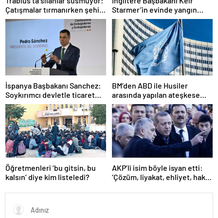
Trablus’ta silahlar susmuyor:
İngiltere Başbakanı Keir
Çatışmalar tırmanırken şehir
Starmer’in evinde yangın
alarmda
çıktı
İspanya Başbakanı Sanchez:
BM’den ABD ile Husiler
Soykırımcı devletle ticaret
arasında yapılan ateşkese
yapmayız
ilişkin değerlendirme
Öğretmenleri ‘bu gitsin, bu
AKP’li isim böyle isyan etti:
kalsın’ diye kim listeledi?
‘Çözüm, liyakat, ehliyet, hak,
adalet’