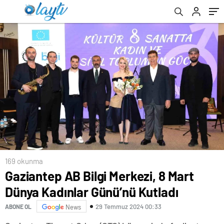
169 okunma
Gaziantep AB Bilgi Merkezi, 8 Mart
Dünya Kadınlar Günü’nü Kutladı
29 Temmuz 2024 00:33
ABONE OL
News