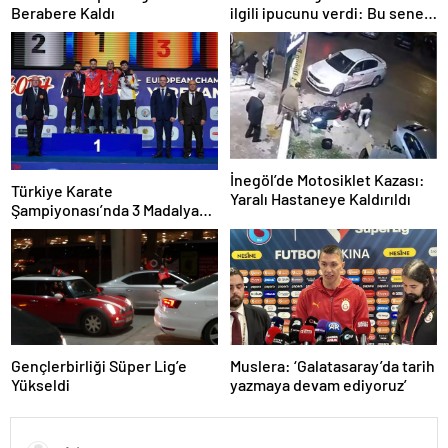
Berabere Kaldı
ilgili ipucunu verdi: Bu sene
3, seneye de 4
İnegöl’de Motosiklet Kazası:
Türkiye Karate
Yaralı Hastaneye Kaldırıldı
Şampiyonası’nda 3 Madalya
Kazandı
Gençlerbirliği Süper Lig’e
Muslera: ‘Galatasaray’da tarih
Yükseldi
yazmaya devam ediyoruz’