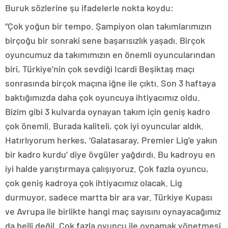
Buruk sözlerine şu ifadelerle nokta koydu:
“Çok yoğun bir tempo. Şampiyon olan takımlarımızın
birçoğu bir sonraki sene başarısızlık yaşadı. Birçok
oyuncumuz da takımımızın en önemli oyuncularından
biri, Türkiye’nin çok sevdiği Icardi Beşiktaş maçı
sonrasında birçok maçına iğne ile çıktı. Son 3 haftaya
baktığımızda daha çok oyuncuya ihtiyacımız oldu.
Bizim gibi 3 kulvarda oynayan takım için geniş kadro
çok önemli. Burada kaliteli, çok iyi oyuncular aldık.
Hatırlıyorum herkes, ‘Galatasaray, Premier Lig’e yakın
bir kadro kurdu’ diye övgüler yağdırdı. Bu kadroyu en
iyi halde yarıştırmaya çalışıyoruz. Çok fazla oyuncu,
çok geniş kadroya çok ihtiyacımız olacak. Lig
durmuyor, sadece martta bir ara var. Türkiye Kupası
ve Avrupa ile birlikte hangi maç sayısını oynayacağımız
da belli değil. Çok fazla oyuncu ile oynamak yönetmesi