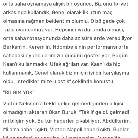
orta saha oynamaya alışık bir oyuncu. Biz onu forvet
arkasında kullandık. Genel olarak ilk uzun maçı
olmasına rağmen beklentim olumlu. O bölgede çok
fazla oyuncumuz var. Hepsinin iyi durumda olması,
orta saha rotasyonunda daha az sürelerde verebiliyor.
Berkan’ın, Kerem’in, Ndombele’nin performansı orta
sahadaki oyuncularımızın gücünü gösteriyor. Bugün
Kaan’ı kullanmadık. Ufak ağrıları var. Kaan’ı da hiç
kullanmadık. Genel olarak bizim için iyi bir karşılaşma
oldu. İstediklerimize ulaştık” şeklinde konuştu.
“BİLGİM YOK”
Victor Nelsson’a teklif gelip, gelmediğinden bilgisi
olmadığını aktaran Okan Buruk, “Teklif geldi, gelmedi
mi bilgim yok. Bu tür haberler çıkabiliyor. Abdülkerim,
Milan’a haberi çıktı. Victor, Napoli haberi çıktı. Bunlar
iyi ve değerli oyuncular. İyi oynuyorlar. Avrupa’da