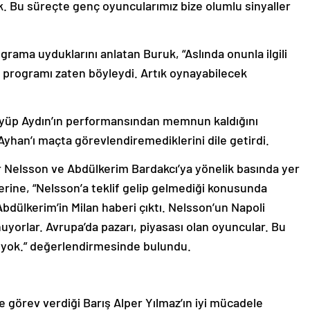
. Bu süreçte genç oyuncularımız bize olumlu sinyaller
grama uyduklarını anlatan Buruk, “Aslında onunla ilgili
’un programı zaten böyleydi. Artık oynayabilecek
i Eyüp Aydın’ın performansından memnun kaldığını
Ayhan’ı maçta görevlendiremediklerini dile getirdi.
 Nelsson ve Abdülkerim Bardakcı’ya yönelik basında yer
erine, “Nelsson’a teklif gelip gelmediği konusunda
 Abdülkerim’in Milan haberi çıktı. Nelsson’un Napoli
ynuyorlar. Avrupa’da pazarı, piyasası olan oyuncular. Bu
şey yok.” değerlendirmesinde bulundu.
 görev verdiği Barış Alper Yılmaz’ın iyi mücadele