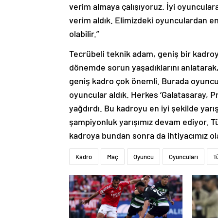
verim almaya çalışıyoruz. İyi oyunculara
verim aldık. Elimizdeki oyunculardan e
olabilir.”
Tecrübeli teknik adam, geniş bir kadro
dönemde sorun yaşadıklarını anlatarak, 
geniş kadro çok önemli. Burada oyuncul
oyuncular aldık. Herkes ‘Galatasaray, Pr
yağdırdı. Bu kadroyu en iyi şekilde yar
şampiyonluk yarışımız devam ediyor. Tü
kadroya bundan sonra da ihtiyacımız o
Kadro
Maç
Oyuncu
Oyuncuları
T