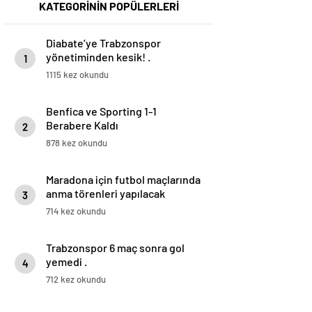
KATEGORİNİN POPÜLERLERİ
Diabate’ye Trabzonspor
yönetiminden kesik! .
1
1115 kez okundu
Benfica ve Sporting 1-1
Berabere Kaldı
2
878 kez okundu
Maradona için futbol maçlarında
anma törenleri yapılacak
3
714 kez okundu
Trabzonspor 6 maç sonra gol
yemedi .
4
712 kez okundu