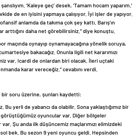
a şanslıyım. ‘Kaleye geç’ desek, ‘Tamam hocam yaparım.’
de de en iyisini yapmaya çalışıyor. İyi işler de yapıyor.
 ofansif anlamda da takıma çok şey kattı. Barış’ın
 arttığını daha net görebilirsiniz.” diye konuştu.
por maçında oynayıp oynamayacağına yönelik soruya,
cumartesiye bakacağız. Onunla ilgili net kararımızı
 var. Icardi de onlardan biri olacak. İleri uçtaki
manda karar vereceğiz.” cevabını verdi.
i bir soru üzerine, şunları kaydetti:
. Bu yerli de yabancı da olabilir. Sona yaklaştığımız bir
z, görüştüğümüz oyuncular var. Diğer bölgeler
 var. Şu anda ilk düşüncemiz maçlarımızı elimizdeki
 sol bek. Bu sezon 9 yeni oyuncu geldi. Hepsinden