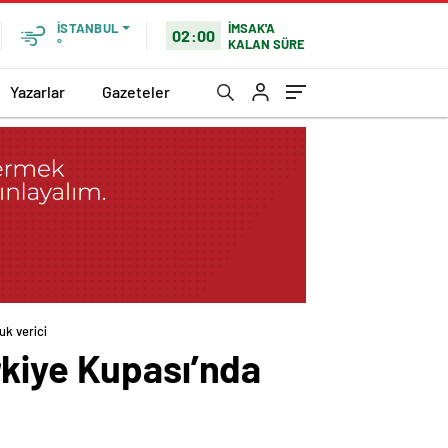
İMSAK'A
İSTANBUL
02:00
KALAN SÜRE
°
Yazarlar
Gazeteler
uk verici
rkiye Kupası’nda