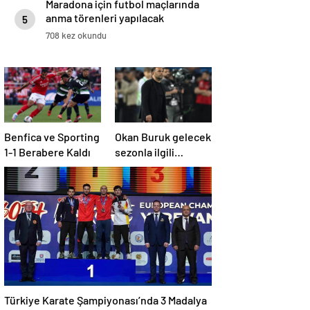
Maradona için futbol maçlarında
anma törenleri yapılacak
5
708 kez okundu
Benfica ve Sporting
Okan Buruk gelecek
1-1 Berabere Kaldı
sezonla ilgili
ipucunu verdi: Bu
sene 3, seneye de 4
Türkiye Karate Şampiyonası’nda 3 Madalya