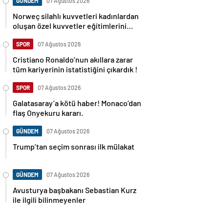
GÜNDEM
07 Ağustos 2026
Norweç silahlı kuvvetleri kadınlardan
oluşan özel kuvvetler eğitimlerini
başlattı.
SPOR
07 Ağustos 2026
Cristiano Ronaldo’nun akıllara zarar
tüm kariyerinin istatistiğini çıkardık !
SPOR
07 Ağustos 2026
Galatasaray’a kötü haber! Monaco’dan
flaş Onyekuru kararı.
GÜNDEM
07 Ağustos 2026
Trump’tan seçim sonrası ilk mülakat
GÜNDEM
07 Ağustos 2026
Avusturya başbakanı Sebastian Kurz
ile ilgili bilinmeyenler