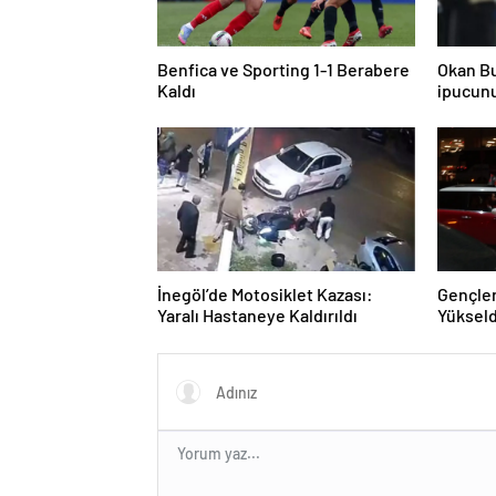
Benfica ve Sporting 1-1 Berabere
Okan Bu
Kaldı
ipucunu
de 4
İnegöl’de Motosiklet Kazası:
Gençler
Yaralı Hastaneye Kaldırıldı
Yükseld