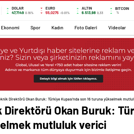
DOLAR
EURO
ALTIN
BITCOIN
47,7149
55,0275
6.513,98
%
0.16%
-0.01%
0,33
Ekonomi
Spor
Kadın
Foto Galeri
Videolar
knik Direktörü Okan Buruk: Türkiye Kupası’nda son 16 turuna yükselmek mutlul
k Direktörü Okan Buruk: Tü
elmek mutluluk verici