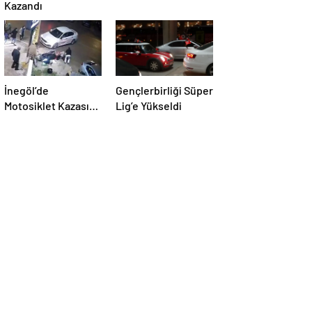
Kazandı
İnegöl’de
Gençlerbirliği Süper
Motosiklet Kazası:
Lig’e Yükseldi
Yaralı Hastaneye
Kaldırıldı