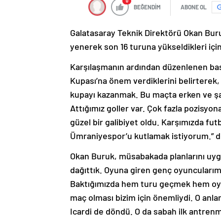
0
BEĞENDİM
ABONE OL
Galatasaray Teknik Direktörü Okan Buru
yenerek son 16 turuna yükseldikleri için
Karşılaşmanın ardından düzenlenen bas
Kupası’na önem verdiklerini belirterek
kupayı kazanmak. Bu maçta erken ve şan
Attığımız goller var. Çok fazla pozisyon
güzel bir galibiyet oldu. Karşımızda fut
Ümraniyespor’u kutlamak istiyorum.” d
Okan Buruk, müsabakada planlarını uygu
dağıttık. Oyuna giren genç oyuncularım
Baktığımızda hem turu geçmek hem oyun
maç olması bizim için önemliydi. O an
Icardi de döndü. O da sabah ilk antrenm