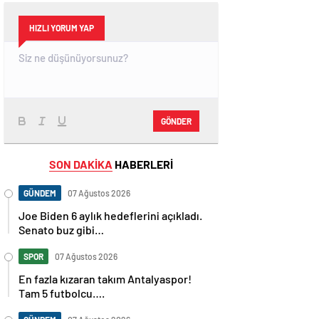
HIZLI YORUM YAP
GÖNDER
SON DAKİKA
HABERLERİ
GÜNDEM
07 Ağustos 2026
Joe Biden 6 aylık hedeflerini açıkladı.
Senato buz gibi…
SPOR
07 Ağustos 2026
En fazla kızaran takım Antalyaspor!
Tam 5 futbolcu….