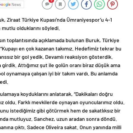
0
News
k, Ziraat Türkiye Kupası’nda Ümraniyespor’u 4-1
 mutlu olduklarını söyledi.
ın toplantısında açıklamada bulunan Buruk, Türkiye
, “Kupayı en çok kazanan takımız. Hedefimiz tekrar bu
ssız bir gol yedik. Devamlı reaksiyon gösterdik.
a girdik. Attığımız şut ile golün oranı biraz düşük ama
bol oynamaya çalışan iyi bir takım vardı. Bu anlamda
edi.
lamaya koyduklarını anlatarak, “Dakikaları doğru
ız oldu. Farklı mevkilerde oynayan oyuncularımız oldu.
u istediğimiz gibi götürmek hem de sakatlıksız bir
lamda mutluyuz. Sanchez, uzun aradan sonra döndü.
anına çıktı. Sadece Oliveira sakat. Onun yanında milli