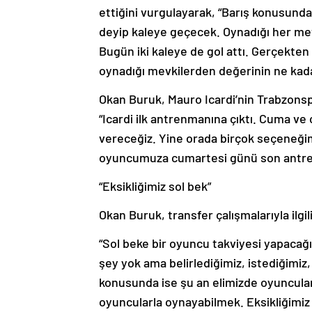
ettiğini vurgulayarak, “Barış konusund
deyip kaleye geçecek. Oynadığı her mevki
Bugün iki kaleye de gol attı. Gerçekten
oynadığı mevkilerden değerinin ne kadar
Okan Buruk, Mauro Icardi’nin Trabzons
“Icardi ilk antrenmanına çıktı. Cuma ve 
vereceğiz. Yine orada birçok seçeneğimiz
oyuncumuza cumartesi günü son antren
“Eksikliğimiz sol bek”
Okan Buruk, transfer çalışmalarıyla ilgil
“Sol beke bir oyuncu takviyesi yapacağız
şey yok ama belirlediğimiz, istediğimi
konusunda ise şu an elimizde oyuncular
oyuncularla oynayabilmek. Eksikliğimiz