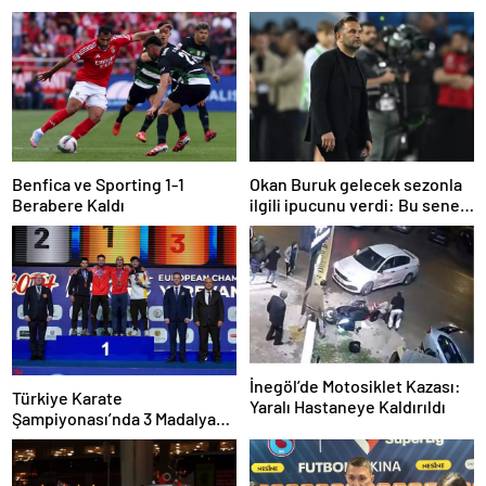
Benfica ve Sporting 1-1
Okan Buruk gelecek sezonla
Berabere Kaldı
ilgili ipucunu verdi: Bu sene
3, seneye de 4
İnegöl’de Motosiklet Kazası:
Türkiye Karate
Yaralı Hastaneye Kaldırıldı
Şampiyonası’nda 3 Madalya
Kazandı