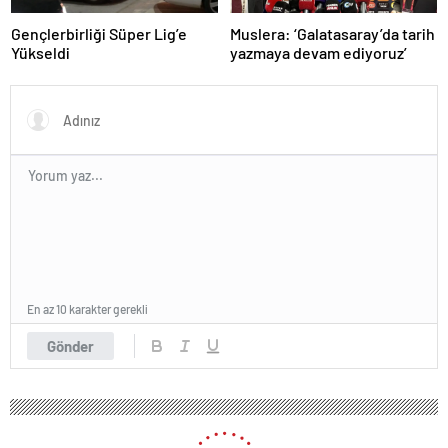
Gençlerbirliği Süper Lig’e
Muslera: ‘Galatasaray’da tarih
Yükseldi
yazmaya devam ediyoruz’
En az 10 karakter gerekli
Gönder