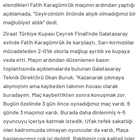
elendikleri Fatih Karagümrük maçının ardından yaptığı
açıklamada, “Seyircimizin önünde alışık olmadığımız bir
mağlubiyet aldık” dedi.
Ziraat Türkiye Kupası Çeyrek Finali’nde Galatasaray
evinde Fatih Karagümrük ile karşılaştı. Sarı-kırmızılılar
mücadeleden 2-0’lık skorla mağlup ayrıldı ve kupaya
veda etti. Maçın ardından düzenlenen basın
toplantısında açıklamalarda bulunan Galatasaray
Teknik Direktörü Okan Buruk, “Kazanarak çıkmaya
alışmıştım ama kaybeden takımın hocası olarak
buradayım. Maç kaybettikten sonra konuşmak zor.
Bugün özelinde 3 gün önce oynadığımız maç vardı. 6
günde 3 maçımız vardı. Burada daha dinlenmiş 4-5
oyuncuyu içeriye katmak istedik. Ufak tefek sakatlığı
olan kadromuzda olmayan oyuncular da vardı. Maça
başlangıcımız çok iyi değildi. Rakibimiz çok kaliteli işler