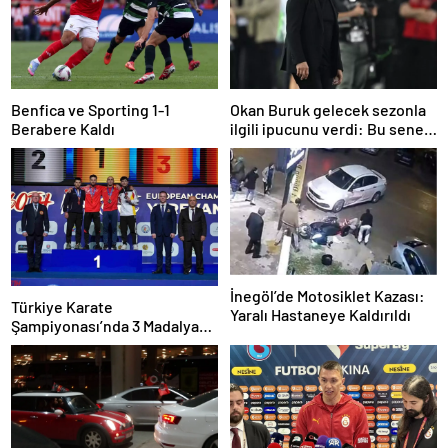
Benfica ve Sporting 1-1
Okan Buruk gelecek sezonla
Berabere Kaldı
ilgili ipucunu verdi: Bu sene
3, seneye de 4
İnegöl’de Motosiklet Kazası:
Türkiye Karate
Yaralı Hastaneye Kaldırıldı
Şampiyonası’nda 3 Madalya
Kazandı