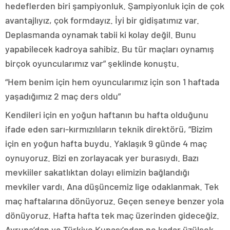
hedeflerden biri şampiyonluk. Şampiyonluk için de çok
avantajlıyız, çok formdayız. İyi bir gidişatımız var.
Deplasmanda oynamak tabii ki kolay değil. Bunu
yapabilecek kadroya sahibiz. Bu tür maçları oynamış
birçok oyuncularımız var” şeklinde konuştu.
“Hem benim için hem oyuncularımız için son 1 haftada
yaşadığımız 2 maç ders oldu”
Kendileri için en yoğun haftanın bu hafta olduğunu
ifade eden sarı-kırmızılıların teknik direktörü, “Bizim
için en yoğun hafta buydu. Yaklaşık 9 günde 4 maç
oynuyoruz. Bizi en zorlayacak yer burasıydı. Bazı
mevkiiler sakatlıktan dolayı elimizin bağlandığı
mevkiler vardı. Ana düşüncemiz lige odaklanmak. Tek
maç haftalarına dönüyoruz. Geçen seneye benzer yola
dönüyoruz. Hafta hafta tek maç üzerinden gideceğiz.
Avrupa’dan ve Türkiye Kupası’ndan ne kadar üzülsek