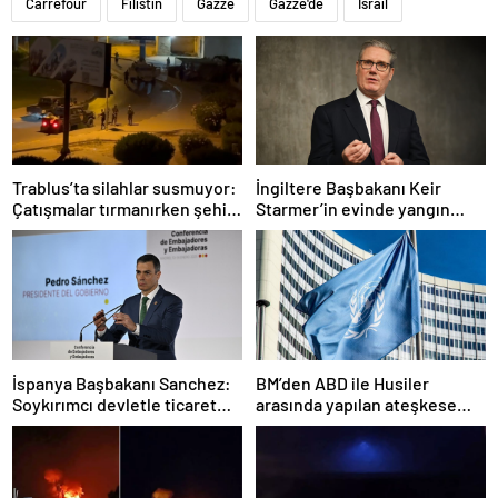
Carrefour
Filistin
Gazze
Gazze'de
İsrail
Trablus’ta silahlar susmuyor:
İngiltere Başbakanı Keir
Çatışmalar tırmanırken şehir
Starmer’in evinde yangın
alarmda
çıktı
İspanya Başbakanı Sanchez:
BM’den ABD ile Husiler
Soykırımcı devletle ticaret
arasında yapılan ateşkese
yapmayız
ilişkin değerlendirme