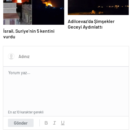
Adilcevaz’da Şimşekler
Geceyi Aydınlattı
İsrail, Suriye’nin 5 kentini
vurdu
En az 10 karakter gerekli
Gönder