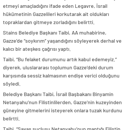
etmeyi amaçladığını ifade eden Legavre, İsrail
hükümetinin Gazzelileri korkutarak ait oldukları
topraklardan gitmeye zorladığını belirtti.
Stains Belediye Başkanı Taibi, AA muhabirine,
Gazze’de “soykırım” yaşandığını söyleyerek derhal ve
kalıcı bir ateşkes çağrısı yaptı.
Taibi, “Bu felaket durumunu artık kabul edemeyiz.”
diyerek, uluslararası toplumun Gazze’deki durum
karşısında sessiz kalmasının endişe verici olduğunu
söyledi.
Belediye Başkanı Taibi, İsrail Başbakanı Binyamin
Netanyahu’nun Filistinlilerden, Gazze’nin kuzeyinden
güneyine gitmelerini isteyerek onlara tuzak kurdunu
belirtti.
Taibi, “Savaş suçlusu Netanyahu’nun mantığı Filistin