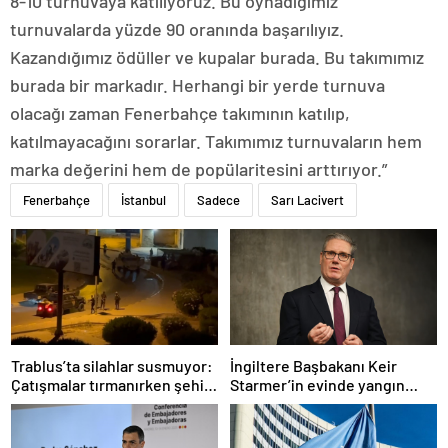
8-10 turnuvaya katılıyoruz. Bu oynadığımız
turnuvalarda yüzde 90 oranında başarılıyız.
Kazandığımız ödüller ve kupalar burada. Bu takımımız
burada bir markadır. Herhangi bir yerde turnuva
olacağı zaman Fenerbahçe takımının katılıp,
katılmayacağını sorarlar. Takımımız turnuvaların hem
marka değerini hem de popülaritesini arttırıyor.”
Fenerbahçe
İstanbul
Sadece
Sarı Lacivert
Trablus’ta silahlar susmuyor:
İngiltere Başbakanı Keir
Çatışmalar tırmanırken şehir
Starmer’in evinde yangın
alarmda
çıktı