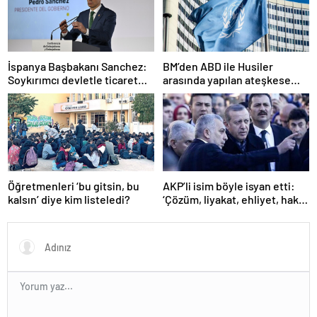
İspanya Başbakanı Sanchez:
BM’den ABD ile Husiler
Soykırımcı devletle ticaret
arasında yapılan ateşkese
yapmayız
ilişkin değerlendirme
Öğretmenleri ‘bu gitsin, bu
AKP’li isim böyle isyan etti:
kalsın’ diye kim listeledi?
‘Çözüm, liyakat, ehliyet, hak,
adalet’