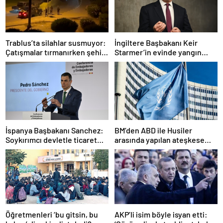
Trablus’ta silahlar susmuyor:
İngiltere Başbakanı Keir
Çatışmalar tırmanırken şehir
Starmer’in evinde yangın
alarmda
çıktı
İspanya Başbakanı Sanchez:
BM’den ABD ile Husiler
Soykırımcı devletle ticaret
arasında yapılan ateşkese
yapmayız
ilişkin değerlendirme
Öğretmenleri ‘bu gitsin, bu
AKP’li isim böyle isyan etti: