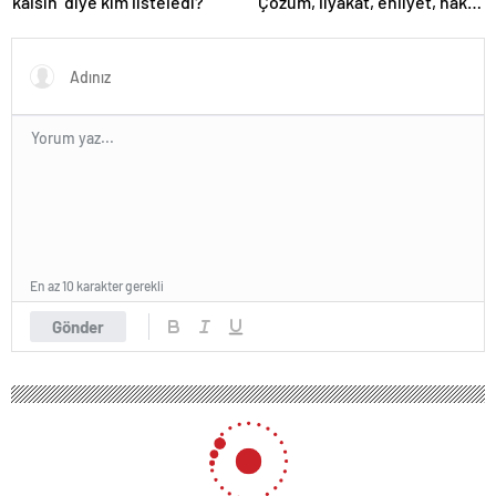
kalsın’ diye kim listeledi?
‘Çözüm, liyakat, ehliyet, hak,
adalet’
En az 10 karakter gerekli
Gönder