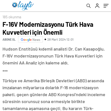
185 okunma
F-16V Modernizasyonu Türk Hava
Kuvvetleri için Önemli
28 Mart 2024 12:01
ABONE OL
News
Hudson Enstitüsü kıdemli analisti Dr. Can Kasapoğlu,
F-16V modernizasyonunun Türk Hava Kuvvetleri için
önemini AA Analiz için kaleme aldı.
***
Türkiye ve Amerika Birleşik Devletleri (ABD) arasında
imzalanan milyarlarca dolarlık F-16 modernizasyon
paketi, geçen günlerde ABD Kongresi’ndeki inceleme
süresinin sorunsuz sona ermesiyle birlikte
tamamlanma aşamasına geçti. Bu kararın Türk-