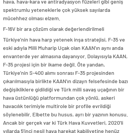
hava, hava-kara ve antiradyasyon füzeleri gibi geniş
spektrumlu yeteneklerle çok yüksek sayılarda
mücehhez olması elzem.
F-16V bir ara çözüm olarak değerlendirilmeli
Türkiye’nin hava harp yetenek inşa stratejisi, F-35 ve
eski adıyla Milli Muharip Uçak olan KAAN’ın aynı anda
envanterde yer almasına dayanıyor. Dolayısıyla KAAN,
F-35 projesi için bir ikame değil. Öte yandan,
Türkiye’nin S-400 alımı sonrası F-35 projesinden
çıkarılmasıyla birlikte KAAN’ın dizayn felsefesinde bazı
değişikliklere gidildiği ve Türk milli savaş uçağının bir
hava üstünlüğü platformundan çok yönlü, askeri
havacılık terimiyle multirole bir profile evrildiği
söylenebilir. Elbette bu husus, ayrı bir yazının konusu.
Ancak bir gerçek var ki Türk Hava Kuvvetleri, 2020’li
yıllarda 5’inci nesil hava harekat kabiliyetine henüz