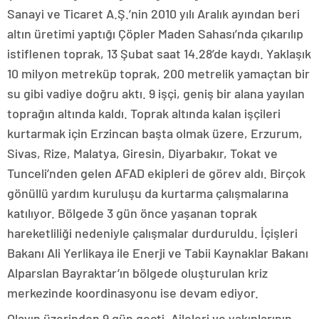
Sanayi ve Ticaret A.Ş.’nin 2010 yılı Aralık ayından beri
altın üretimi yaptığı Çöpler Maden Sahası’nda çıkarılıp
istiflenen toprak, 13 Şubat saat 14.28’de kaydı. Yaklaşık
10 milyon metreküp toprak, 200 metrelik yamaçtan bir
su gibi vadiye doğru aktı. 9 işçi, geniş bir alana yayılan
toprağın altında kaldı. Toprak altında kalan işçileri
kurtarmak için Erzincan başta olmak üzere, Erzurum,
Sivas, Rize, Malatya, Giresin, Diyarbakır, Tokat ve
Tunceli’nden gelen AFAD ekipleri de görev aldı. Birçok
gönüllü yardım kuruluşu da kurtarma çalışmalarına
katılıyor. Bölgede 3 gün önce yaşanan toprak
hareketliliği nedeniyle çalışmalar durduruldu. İçişleri
Bakanı Ali Yerlikaya ile Enerji ve Tabii Kaynaklar Bakanı
Alparslan Bayraktar’ın bölgede oluşturulan kriz
merkezinde koordinasyonu ise devam ediyor.
Olayın üzerinden 9 gün geçti. Aileleri ve yakınlarının