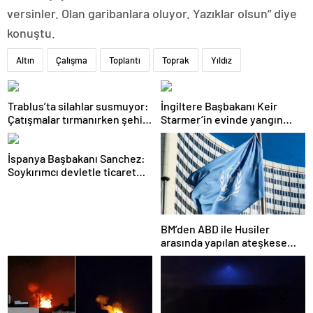
versinler. Olan garibanlara oluyor. Yazıklar olsun” diye
konuştu.
Altın
Çalışma
Toplantı
Toprak
Yıldız
Trablus’ta silahlar susmuyor:
İngiltere Başbakanı Keir
Çatışmalar tırmanırken şehir
Starmer’in evinde yangın
alarmda
çıktı
İspanya Başbakanı Sanchez:
Soykırımcı devletle ticaret
yapmayız
BM’den ABD ile Husiler
arasında yapılan ateşkese
ilişkin değerlendirme