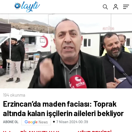
194 okunma
Erzincan’da maden faciası: Toprak
altında kalan işçilerin aileleri bekliyor
7 Nisan 2024 00:39
ABONE OL
News