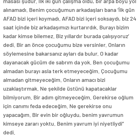
masası şudur. İlk iki gün çalışma oldu, bir arpa boyu yol
alınamadı. Benim çocuğumun arkadaşları bana ‘İlk gün
AFAD bizi içeri koymadı. AFAD bizi içeri soksaydı, biz 24
saat içinde biz arkadaşımızı kurtarırdık. Burayı bizim
kadar kimse bilemez. Biz yıllardır burada çalışıyoruz’
dedi. Bir an önce çocuğumu bize versinler. Onların
söylemesine bakarsanız ayları da bulur. O kadar
dayanacak gücüm de sabrım da yok. Ben çocuğumu
almadan burayı asla terk etmeyeceğim. Çocuğumu
almadan gitmeyeceğim. Onların amacı bizi
uzaklaştırmak. Ne şekilde üstünü kapatacaklar
bilmiyorum. Bir adım gitmeyeceğim. Gerekirse oğlum
için canımı feda edeceğim. Ne gerekirse onu
yapacağım. Bir evin bir oğluydu, benim yavrumun
kimseye zararı yoktu. Benim yavrum iyi niyetliydi”
dedi.