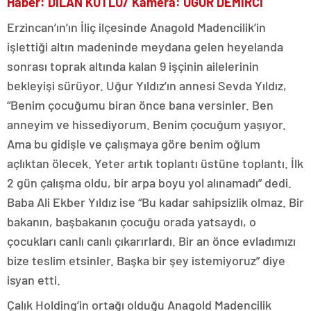
Haber: DİLAN KUTLU/ Kamera: UĞUR DEMİRCİ
Erzincan’ın’ın İliç ilçesinde Anagold Madencilik’in
işlettiği altın madeninde meydana gelen heyelanda
sonrası toprak altında kalan 9 işçinin ailelerinin
bekleyişi sürüyor. Uğur Yıldız’ın annesi Sevda Yıldız,
“Benim çocuğumu biran önce bana versinler. Ben
anneyim ve hissediyorum. Benim çocuğum yaşıyor.
Ama bu gidişle ve çalışmaya göre benim oğlum
açlıktan ölecek. Yeter artık toplantı üstüne toplantı. İlk
2 gün çalışma oldu, bir arpa boyu yol alınamadı” dedi.
Baba Ali Ekber Yıldız ise “Bu kadar sahipsizlik olmaz. Bir
bakanın, başbakanın çocuğu orada yatsaydı, o
çocukları canlı canlı çıkarırlardı. Bir an önce evladımızı
bize teslim etsinler. Başka bir şey istemiyoruz” diye
isyan etti.
Çalık Holding’in ortağı olduğu Anagold Madencilik