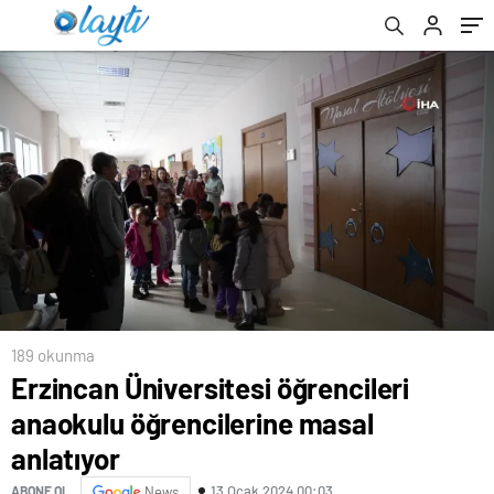
189 okunma
Erzincan Üniversitesi öğrencileri
anaokulu öğrencilerine masal
anlatıyor
13 Ocak 2024 00:03
ABONE OL
News