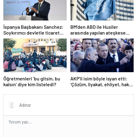
İspanya Başbakanı Sanchez:
BM’den ABD ile Husiler
Soykırımcı devletle ticaret
arasında yapılan ateşkese
yapmayız
ilişkin değerlendirme
Öğretmenleri ‘bu gitsin, bu
AKP’li isim böyle isyan etti:
kalsın’ diye kim listeledi?
‘Çözüm, liyakat, ehliyet, hak,
adalet’