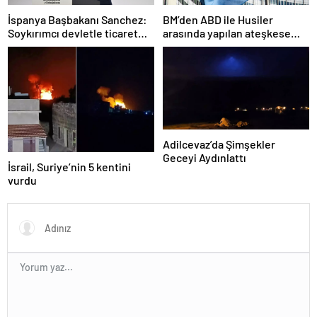
İspanya Başbakanı Sanchez:
BM’den ABD ile Husiler
Soykırımcı devletle ticaret
arasında yapılan ateşkese
yapmayız
ilişkin değerlendirme
Adilcevaz’da Şimşekler
Geceyi Aydınlattı
İsrail, Suriye’nin 5 kentini
vurdu