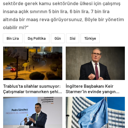
sektörde gerek kamu sektöründe ülkesi için çalışmış
insana açlık sınırının 5 bin lira, 6 bin lira, 7 bin lira
altında bir maaş reva görüyorsunuz. Böyle bir yönetim
olabilir mi?”
Bin Lira
Dış Politika
Gün
Sisi
Türkiye
Trablus’ta silahlar susmuyor:
İngiltere Başbakanı Keir
Çatışmalar tırmanırken şehir
Starmer’in evinde yangın
alarmda
çıktı