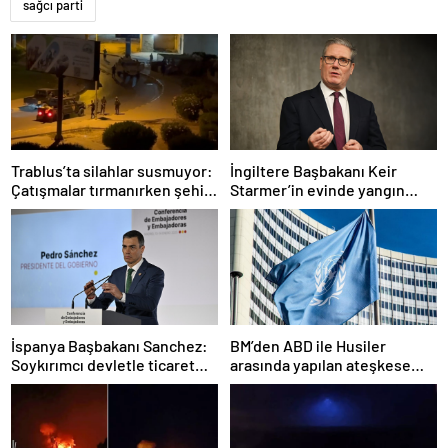
sağcı parti
Trablus’ta silahlar susmuyor:
İngiltere Başbakanı Keir
Çatışmalar tırmanırken şehir
Starmer’in evinde yangın
alarmda
çıktı
İspanya Başbakanı Sanchez:
BM’den ABD ile Husiler
Soykırımcı devletle ticaret
arasında yapılan ateşkese
yapmayız
ilişkin değerlendirme