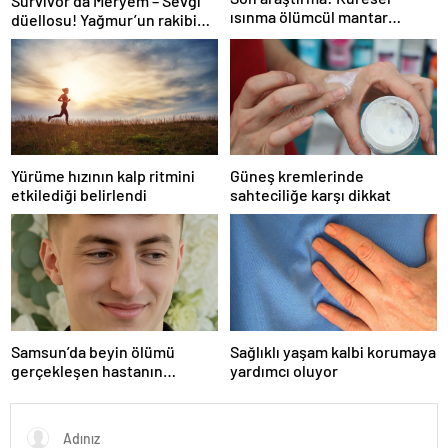
Survivor’da Meryem – Sevgi
ısınma ölümcül mantar
düellosu! Yağmur’un rakibi
hastalığını yayabilir
belli oldu
Yürüme hızının kalp ritmini
Güneş kremlerinde
etkilediği belirlendi
sahteciliğe karşı dikkat
Samsun’da beyin ölümü
Sağlıklı yaşam kalbi korumaya
gerçekleşen hastanın
yardımcı oluyor
organları bağışlandı