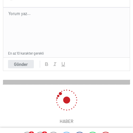
En az 10 karakter gerekli
Gönder
103 okunma
Yaşlandıkça beyninizi uyarmanın 7
kolay yolu
18 Ocak 2025 21:37
ABONE OL
News
Yaşlandıkça beynimiz hem yapısal hem de işlevsel