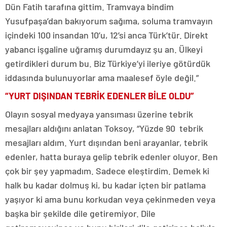
Dün Fatih tarafına gittim. Tramvaya bindim
Yusufpaşa’dan bakıyorum sağıma, soluma tramvayın
içindeki 100 insandan 10’u, 12’si anca Türk’tür. Direkt
yabancı işgaline uğramış durumdayız şu an. Ülkeyi
getirdikleri durum bu. Biz Türkiye’yi ileriye götürdük
iddasında bulunuyorlar ama maalesef öyle değil.”
“YURT DIŞINDAN TEBRİK EDENLER BİLE OLDU”
Olayın sosyal medyaya yansıması üzerine tebrik
mesajları aldığını anlatan Toksoy, “Yüzde 90 tebrik
mesajları aldım. Yurt dışından beni arayanlar, tebrik
edenler, hatta buraya gelip tebrik edenler oluyor. Ben
çok bir şey yapmadım. Sadece eleştirdim. Demek ki
halk bu kadar dolmuş ki, bu kadar içten bir patlama
yaşıyor ki ama bunu korkudan veya çekinmeden veya
başka bir şekilde dile getiremiyor. Dile