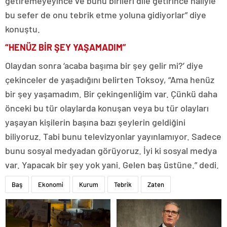
getiremeyeyince ve bunu birileri dile getirince haliyle
bu sefer de onu tebrik etme yoluna gidiyorlar” diye
konuştu.
“HENÜZ BİR ŞEY YAŞAMADIM”
Olaydan sonra ‘acaba başıma bir şey gelir mi?’ diye
çekinceler de yaşadığını belirten Toksoy, “Ama henüz
bir şey yaşamadım. Bir çekingenliğim var. Çünkü daha
önceki bu tür olaylarda konuşan veya bu tür olayları
yaşayan kişilerin başına bazı şeylerin geldiğini
biliyoruz. Tabi bunu televizyonlar yayınlamıyor. Sadece
bunu sosyal medyadan görüyoruz. İyi ki sosyal medya
var. Yapacak bir şey yok yani. Gelen baş üstüne.” dedi.
Baş
Ekonomi
Kurum
Tebrik
Zaten