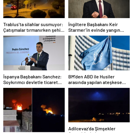
Trablus’ta silahlar susmuyor:
İngiltere Başbakanı Keir
Çatışmalar tırmanırken şehir
Starmer’in evinde yangın
alarmda
çıktı
İspanya Başbakanı Sanchez:
BM’den ABD ile Husiler
Soykırımcı devletle ticaret
arasında yapılan ateşkese
yapmayız
ilişkin değerlendirme
Adilcevaz’da Şimşekler