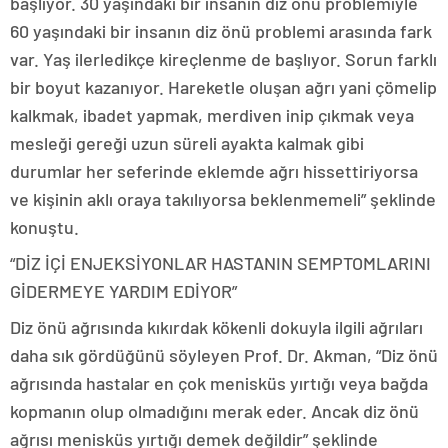
başlıyor. 30 yaşındaki bir insanın diz önü problemiyle
60 yaşındaki bir insanın diz önü problemi arasında fark
var. Yaş ilerledikçe kireçlenme de başlıyor. Sorun farklı
bir boyut kazanıyor. Hareketle oluşan ağrı yani çömelip
kalkmak, ibadet yapmak, merdiven inip çıkmak veya
mesleği gereği uzun süreli ayakta kalmak gibi
durumlar her seferinde eklemde ağrı hissettiriyorsa
ve kişinin aklı oraya takılıyorsa beklenmemeli” şeklinde
konuştu.
“DİZ İÇİ ENJEKSİYONLAR HASTANIN SEMPTOMLARINI
GİDERMEYE YARDIM EDİYOR”
Diz önü ağrısında kıkırdak kökenli dokuyla ilgili ağrıları
daha sık gördüğünü söyleyen Prof. Dr. Akman, “Diz önü
ağrısında hastalar en çok menisküs yırtığı veya bağda
kopmanın olup olmadığını merak eder. Ancak diz önü
ağrısı menisküs yırtığı demek değildir” şeklinde