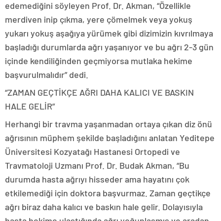
edemediğini söyleyen Prof. Dr. Akman, “Özellikle
merdiven inip çıkma, yere çömelmek veya yokuş
yukarı yokuş aşağıya yürümek gibi dizimizin kıvrılmaya
başladığı durumlarda ağrı yaşanıyor ve bu ağrı 2-3 gün
içinde kendiliğinden geçmiyorsa mutlaka hekime
başvurulmalıdır” dedi.
“ZAMAN GEÇTİKÇE AĞRI DAHA KALICI VE BASKIN
HALE GELİR”
Herhangi bir travma yaşanmadan ortaya çıkan diz önü
ağrısının müphem şekilde başladığını anlatan Yeditepe
Üniversitesi Kozyatağı Hastanesi Ortopedi ve
Travmatoloji Uzmanı Prof. Dr. Budak Akman, “Bu
durumda hasta ağrıyı hisseder ama hayatını çok
etkilemediği için doktora başvurmaz. Zaman geçtikçe
ağrı biraz daha kalıcı ve baskın hale gelir. Dolayısıyla
hasta hekime ulaştığında ağrı yoğunlaşmış ve aradan