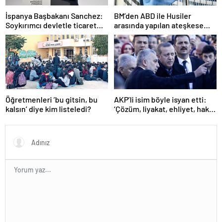
İspanya Başbakanı Sanchez:
BM’den ABD ile Husiler
Soykırımcı devletle ticaret
arasında yapılan ateşkese
yapmayız
ilişkin değerlendirme
Öğretmenleri ‘bu gitsin, bu
AKP’li isim böyle isyan etti:
kalsın’ diye kim listeledi?
‘Çözüm, liyakat, ehliyet, hak,
adalet’