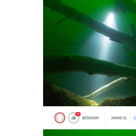
0
BEĞENDİM
ABONE OL