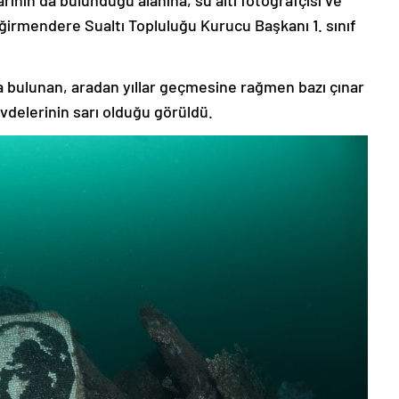
arının da bulunduğu alanına, su altı fotoğrafçısı ve
ğirmendere Sualtı Topluluğu Kurucu Başkanı 1. sınıf
ta bulunan, aradan yıllar geçmesine rağmen bazı çınar
delerinin sarı olduğu görüldü.