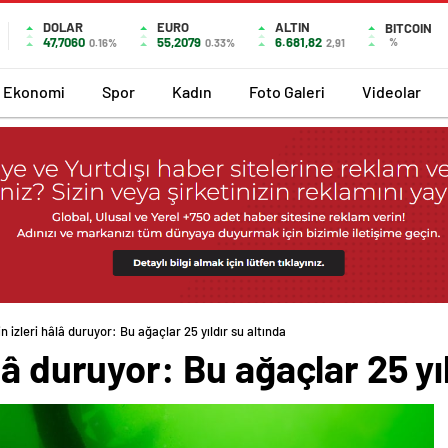
DOLAR
EURO
ALTIN
BITCOIN
47,7060
55,2079
6.681,82
%
0.16%
0.33%
2,91
Ekonomi
Spor
Kadın
Foto Galeri
Videolar
 izleri hâlâ duruyor: Bu ağaçlar 25 yıldır su altında
â duruyor: Bu ağaçlar 25 yıl