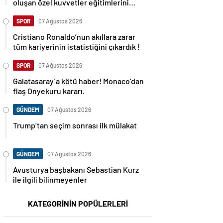
oluşan özel kuvvetler eğitimlerini
başlattı.
SPOR
07 Ağustos 2026
Cristiano Ronaldo’nun akıllara zarar
tüm kariyerinin istatistiğini çıkardık !
SPOR
07 Ağustos 2026
Galatasaray’a kötü haber! Monaco’dan
flaş Onyekuru kararı.
GÜNDEM
07 Ağustos 2026
Trump’tan seçim sonrası ilk mülakat
GÜNDEM
07 Ağustos 2026
Avusturya başbakanı Sebastian Kurz
ile ilgili bilinmeyenler
KATEGORİNİN POPÜLERLERİ