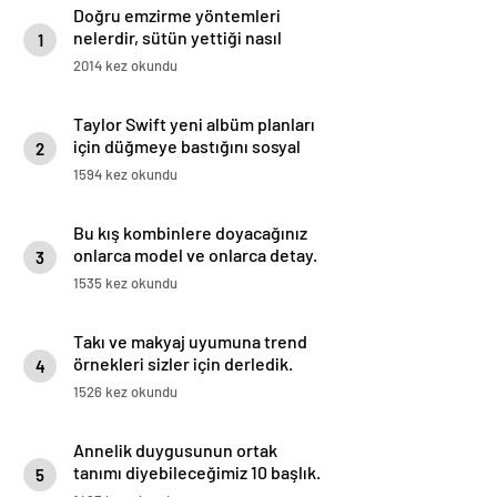
Doğru emzirme yöntemleri
nelerdir, sütün yettiği nasıl
1
anlaşılır?
2014 kez okundu
Taylor Swift yeni albüm planları
için düğmeye bastığını sosyal
2
medyadan duyurdu!
1594 kez okundu
Bu kış kombinlere doyacağınız
onlarca model ve onlarca detay.
3
1535 kez okundu
Takı ve makyaj uyumuna trend
örnekleri sizler için derledik.
4
1526 kez okundu
Annelik duygusunun ortak
tanımı diyebileceğimiz 10 başlık.
5