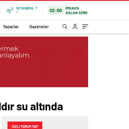
İMSAK'A
İSTANBUL
02:00
KALAN SÜRE
°
Yazarlar
Gazeteler
dır su altında
HIZLI YORUM YAP