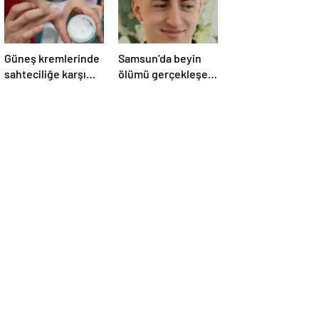
Güneş kremlerinde
Samsun’da beyin
sahteciliğe karşı
ölümü gerçekleşen
dikkat
hastanın organları
bağışlandı