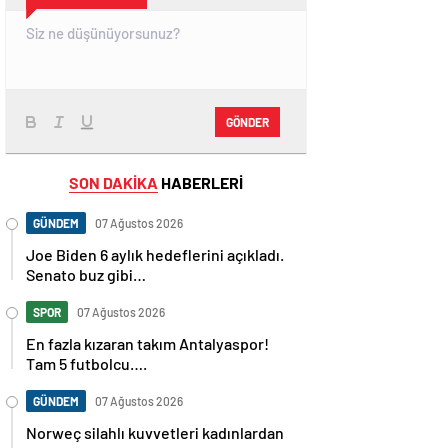
GÖNDER
SON DAKİKA
HABERLERİ
GÜNDEM
07 Ağustos 2026
Joe Biden 6 aylık hedeflerini açıkladı.
Senato buz gibi…
SPOR
07 Ağustos 2026
En fazla kızaran takım Antalyaspor!
Tam 5 futbolcu….
GÜNDEM
07 Ağustos 2026
Norweç silahlı kuvvetleri kadınlardan