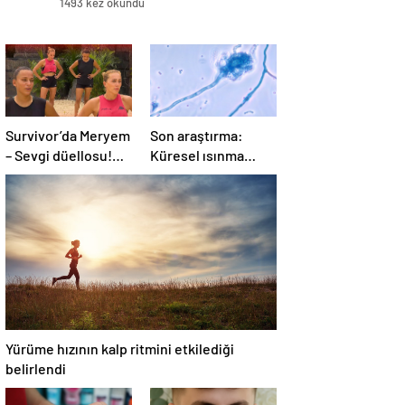
1493 kez okundu
Survivor’da Meryem
Son araştırma:
– Sevgi düellosu!
Küresel ısınma
Yağmur’un rakibi
ölümcül mantar
belli oldu
hastalığını yayabilir
Yürüme hızının kalp ritmini etkilediği
belirlendi