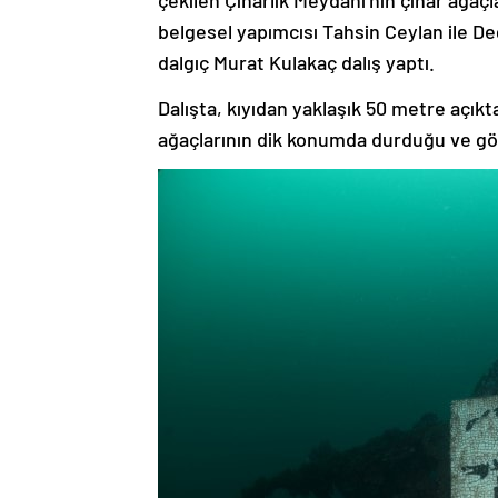
çekilen Çınarlık Meydanı’nın çınar ağaçl
belgesel yapımcısı Tahsin Ceylan ile De
dalgıç Murat Kulakaç dalış yaptı.
Dalışta, kıyıdan yaklaşık 50 metre açık
ağaçlarının dik konumda durduğu ve göv