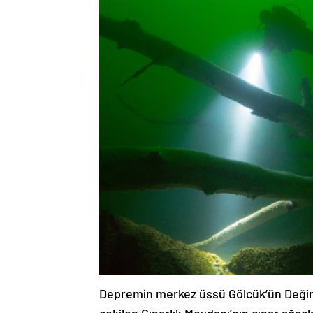
Depremin merkez üssü Gölcük’ün Değirm