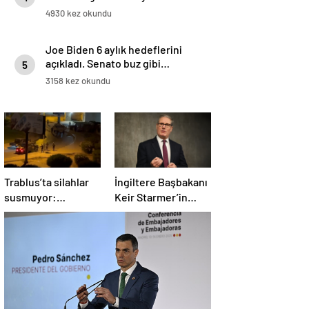
4930 kez okundu
Joe Biden 6 aylık hedeflerini
açıkladı. Senato buz gibi…
5
3158 kez okundu
Trablus’ta silahlar
İngiltere Başbakanı
susmuyor:
Keir Starmer’in
Çatışmalar
evinde yangın çıktı
tırmanırken şehir
alarmda