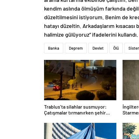
kendim aslında ölmüşüm farkında değil
düzeltilmesini istiyorum. Benim de kred
hatayı düzeltin. Arkadaşlarım kısacası 
halimize gülüyoruz” ifadelerini kullandı
Banka
Deprem
Devlet
Ölü
Siste
Trablus’ta silahlar susmuyor:
İngilte
Çatışmalar tırmanırken şehir
Starmer
alarmda