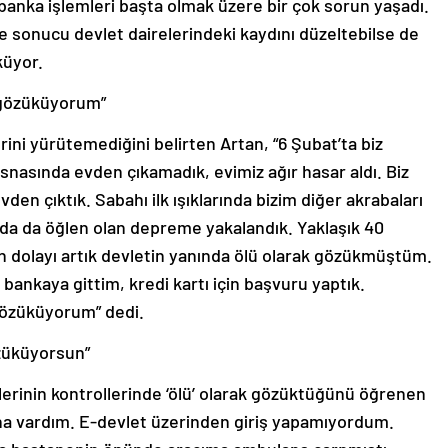
, banka işlemleri başta olmak üzere bir çok sorun yaşadı.
le sonucu devlet dairelerindeki kaydını düzeltebilse de
küyor.
k gözüküyorum”
rini yürütemediğini belirten Artan, “6 Şubat’ta biz
nasında evden çıkamadık, evimiz ağır hasar aldı. Biz
en çıktık. Sabahı ilk ışıklarında bizim diğer akrabaları
rda da öğlen olan depreme yakalandık. Yaklaşık 40
n dolayı artık devletin yanında ölü olarak gözükmüştüm.
 bankaya gittim, kredi kartı için başvuru yaptık.
gözüküyorum” dedi.
züküyorsun”
plerinin kontrollerinde ‘ölü’ olarak gözüktüğünü öğrenen
na vardım. E-devlet üzerinden giriş yapamıyordum.