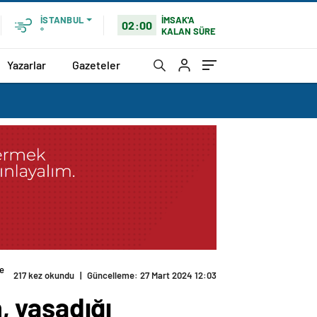
İMSAK'A
İSTANBUL
02:00
KALAN SÜRE
°
Yazarlar
Gazeteler
le
217 kez okundu
|
Güncelleme: 27 Mart 2024 12:03
, yaşadığı