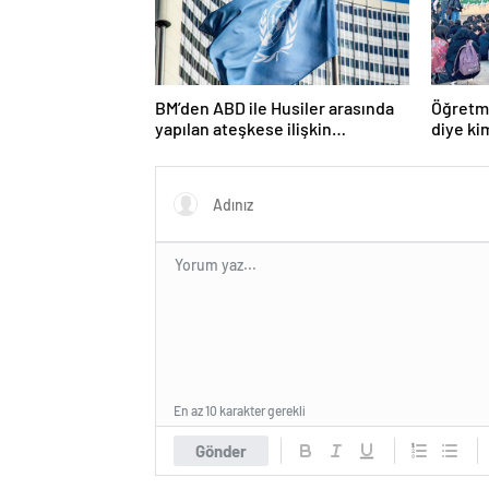
BM’den ABD ile Husiler arasında
Öğretme
yapılan ateşkese ilişkin
diye ki
değerlendirme
En az 10 karakter gerekli
Gönder