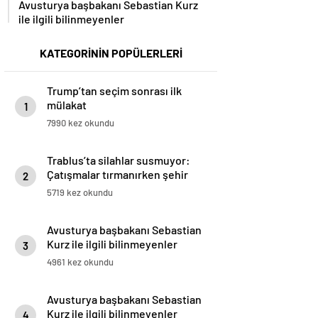
Avusturya başbakanı Sebastian Kurz
ile ilgili bilinmeyenler
KATEGORİNİN POPÜLERLERİ
Trump’tan seçim sonrası ilk
mülakat
1
7990 kez okundu
Trablus’ta silahlar susmuyor:
Çatışmalar tırmanırken şehir
2
alarmda
5719 kez okundu
Avusturya başbakanı Sebastian
Kurz ile ilgili bilinmeyenler
3
4961 kez okundu
Avusturya başbakanı Sebastian
Kurz ile ilgili bilinmeyenler
4