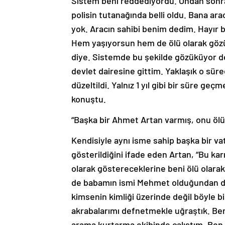
Sistem beni reddediyordu. Ondan sonr
polisin tutanağında belli oldu. Bana ara
yok. Aracın sahibi benim dedim. Hayır b
Hem yaşıyorsun hem de ölü olarak gözü
diye. Sistemde bu şekilde gözüküyor de
devlet dairesine gittim. Yaklaşık o süre
düzeltildi. Yalnız 1 yıl gibi bir süre g
konuştu.
“Başka bir Ahmet Artan varmış, onu ölü
Kendisiyle aynı isme sahip başka bir va
gösterildiğini ifade eden Artan, “Bu kar
olarak göstereceklerine beni ölü olar
de babamın ismi Mehmet olduğundan do
kimsenin kimliği üzerinde değil böyle b
akrabalarımı defnetmekle uğraştık. Ben d
arama kurtarma ekibinde çalıştım. Be