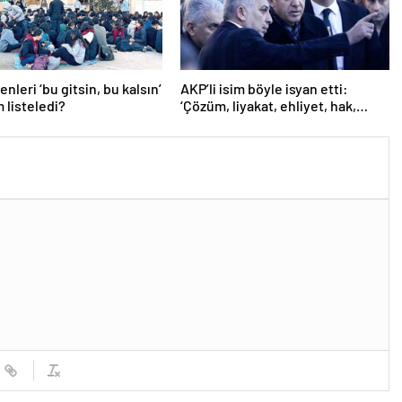
nleri ‘bu gitsin, bu kalsın’
AKP’li isim böyle isyan etti:
m listeledi?
‘Çözüm, liyakat, ehliyet, hak,
adalet’