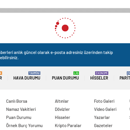
berleri anlık güncel olarak e-posta adresiniz üzerinden takip
ebilirsiniz.
K
TAHMİNİ
LİG
EKONOMİ
E
R
HAVA DURUMU
PUAN DURUMU
HISSELER
PARI
Canlı Borsa
Altınlar
Foto Galeri
Namaz Vakitleri
Dövizler
Video Galeri
Puan Durumu
Hisseler
Yazarlar
Örnek Burç Yorumu
Kripto Paralar
Gazeteler