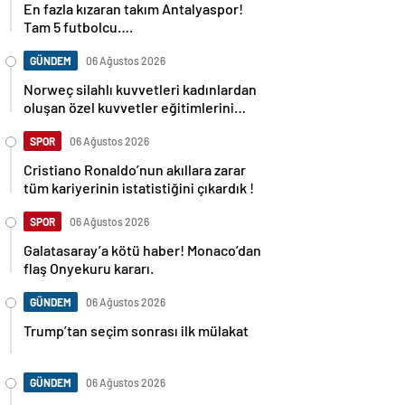
En fazla kızaran takım Antalyaspor!
Tam 5 futbolcu….
GÜNDEM
06 Ağustos 2026
Norweç silahlı kuvvetleri kadınlardan
oluşan özel kuvvetler eğitimlerini
başlattı.
SPOR
06 Ağustos 2026
Cristiano Ronaldo’nun akıllara zarar
tüm kariyerinin istatistiğini çıkardık !
SPOR
06 Ağustos 2026
Galatasaray’a kötü haber! Monaco’dan
flaş Onyekuru kararı.
GÜNDEM
06 Ağustos 2026
Trump’tan seçim sonrası ilk mülakat
GÜNDEM
06 Ağustos 2026