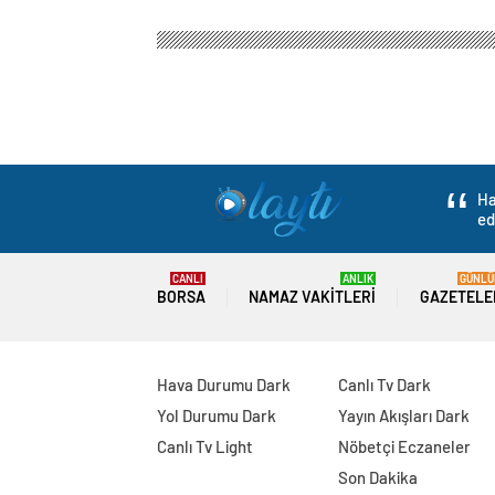
Ha
ed
CANLI
ANLIK
GÜNLÜ
BORSA
NAMAZ VAKITLERI
GAZETELE
Hava Durumu Dark
Canlı Tv Dark
Yol Durumu Dark
Yayın Akışları Dark
Canlı Tv Light
Nöbetçi Eczaneler
Son Dakika