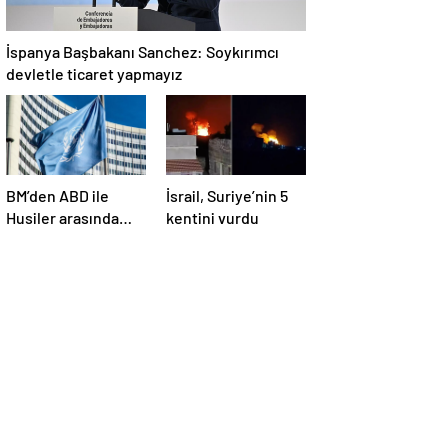
İspanya Başbakanı Sanchez: Soykırımcı
devletle ticaret yapmayız
BM’den ABD ile
İsrail, Suriye’nin 5
Husiler arasında
kentini vurdu
yapılan ateşkese
ilişkin
değerlendirme