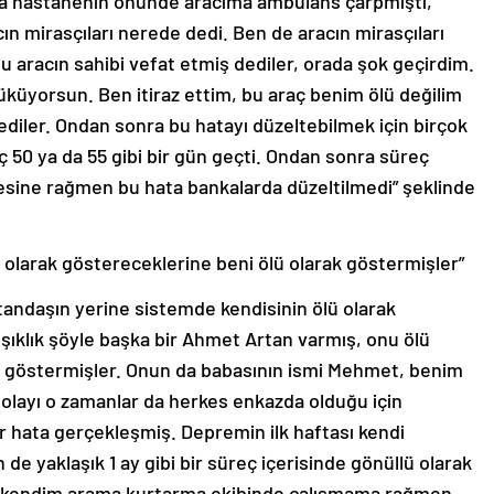
a hastanenin önünde aracıma ambulans çarpmıştı,
cın mirasçıları nerede dedi. Ben de aracın mirasçıları
u aracın sahibi vefat etmiş dediler, orada şok geçirdim.
küyorsun. Ben itiraz ettim, bu araç benim ölü değilim
diler. Ondan sonra bu hatayı düzeltebilmek için birçok
ç 50 ya da 55 gibi bir gün geçti. Ondan sonra süreç
eçmesine rağmen bu hata bankalarda düzeltilmedi” şeklinde
 olarak göstereceklerine beni ölü olarak göstermişler”
tandaşın yerine sistemde kendisinin ölü olarak
ışıklık şöyle başka bir Ahmet Artan varmış, onu ölü
ak göstermişler. Onun da babasının ismi Mehmet, benim
layı o zamanlar da herkes enkazda olduğu için
ir hata gerçekleşmiş. Depremin ilk haftası kendi
e yaklaşık 1 ay gibi bir süreç içerisinde gönüllü olarak
n kendim arama kurtarma ekibinde çalışmama rağmen