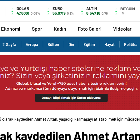
DOLAR
EURO
ALTIN
BITCOIN
47,6001
55,0719
6.547,16
%
0.06%
0.1%
0,79
Ekonomi
Spor
Kadın
Foto Galeri
Videolar
3.Sayfa
Avrupa
Bülten
Din
Eğitim
Hayat
Politika
 olarak kaydedilen Ahmet Artan, yaşadığı karmaşayı atlatabilmek için mücade
ak kaydedilen Ahmet Artan