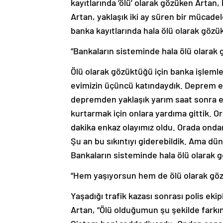
kayıtlarında ‘ölü’ olarak gözüken Artan
Artan, yaklaşık iki ay süren bir mücade
banka kayıtlarında hala ölü olarak gözü
“Bankaların sisteminde hala ölü olara
Ölü olarak gözüktüğü için banka işlemle
evimizin üçüncü katındaydık. Deprem es
depremden yaklaşık yarım saat sonra evd
kurtarmak için onlara yardıma gittik. O
dakika enkaz olayımız oldu. Orada onda
Şu an bu sıkıntıyı giderebildik. Ama dün
Bankaların sisteminde hala ölü olarak 
“Hem yaşıyorsun hem de ölü olarak gö
Yaşadığı trafik kazası sonrası polis eki
Artan, “Ölü olduğumun şu şekilde farkı