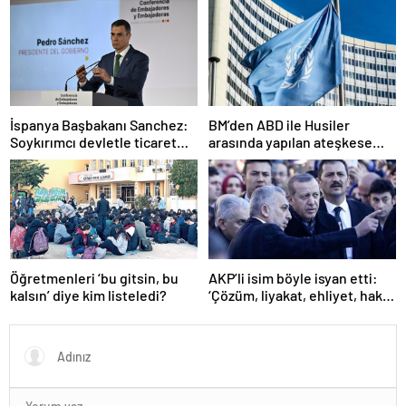
İspanya Başbakanı Sanchez:
BM’den ABD ile Husiler
Soykırımcı devletle ticaret
arasında yapılan ateşkese
yapmayız
ilişkin değerlendirme
Öğretmenleri ‘bu gitsin, bu
AKP’li isim böyle isyan etti:
kalsın’ diye kim listeledi?
‘Çözüm, liyakat, ehliyet, hak,
adalet’