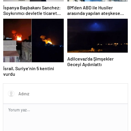
İspanya Başbakanı Sanchez:
BM’den ABD ile Husiler
Soykırımcı devletle ticaret
arasında yapılan ateşkese
yapmayız
ilişkin değerlendirme
Adilcevaz’da Şimşekler
Geceyi Aydınlattı
İsrail, Suriye’nin 5 kentini
vurdu