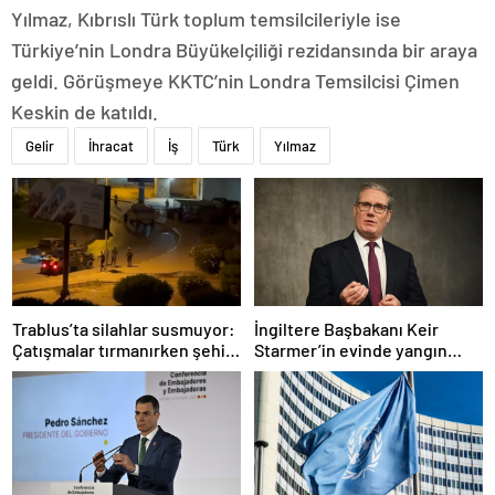
Yılmaz, Kıbrıslı Türk toplum temsilcileriyle ise
Türkiye’nin Londra Büyükelçiliği rezidansında bir araya
geldi. Görüşmeye KKTC’nin Londra Temsilcisi Çimen
Keskin de katıldı.
Gelir
İhracat
İş
Türk
Yılmaz
Trablus’ta silahlar susmuyor:
İngiltere Başbakanı Keir
Çatışmalar tırmanırken şehir
Starmer’in evinde yangın
alarmda
çıktı