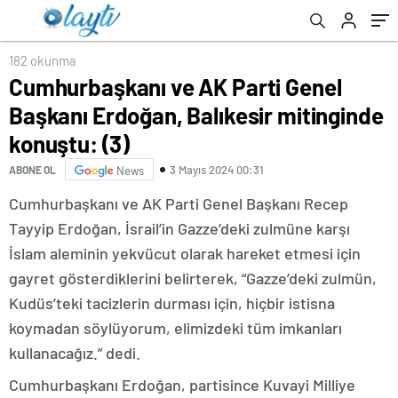
darbı iddiası
182 okunma
Cumhurbaşkanı ve AK Parti Genel
Başkanı Erdoğan, Balıkesir mitinginde
konuştu: (3)
3 Mayıs 2024 00:31
ABONE OL
News
Cumhurbaşkanı ve AK Parti Genel Başkanı Recep
Tayyip Erdoğan, İsrail’in Gazze’deki zulmüne karşı
İslam aleminin yekvücut olarak hareket etmesi için
gayret gösterdiklerini belirterek, “Gazze’deki zulmün,
Kudüs’teki tacizlerin durması için, hiçbir istisna
koymadan söylüyorum, elimizdeki tüm imkanları
kullanacağız.” dedi.
Cumhurbaşkanı Erdoğan, partisince Kuvayi Milliye