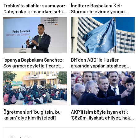
Trablus’ta silahlar susmuyor:
İngiltere Başbakanı Keir
Çatışmalar tırmanırken şehir
Starmer’in evinde yangın
alarmda
çıktı
İspanya Başbakanı Sanchez:
BM’den ABD ile Husiler
Soykırımcı devletle ticaret
arasında yapılan ateşkese
yapmayız
ilişkin değerlendirme
Öğretmenleri ‘bu gitsin, bu
AKP’li isim böyle isyan etti:
kalsın’ diye kim listeledi?
‘Çözüm, liyakat, ehliyet, hak,
adalet’