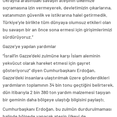
Ukrayna arasındaki savaşın ateşinin ülkemize
sıçramasına izin vermeyerek, devletimizin çıkarlarına,
vatanımızın güvenlik ve istikrarına halel getirmedik.
Türkiye’yle birlikte tüm dünyaya olumsuz etkileri olan
bu savaşın bir an önce sona ermesi için girişimlerimizi
sürdürüyoruz.”
Gazze’ye yapılan yardımlar
“İsrail’in Gazze’deki zulmüne karşı İslam aleminin
yekvücut olarak hareket etmesi için gayret
gösteriyoruz” diyen Cumhurbaşkanı Erdoğan,
Gazze’deki insanlara ulaştırılmak üzere gönderdikleri
yardımların toplamının 34 bin tonu geçtiğini belirterek,
dün itibarıyla 2 bin 380 ton yardım malzemesi taşıyan
bir geminin daha bölgeye ulaştığı bilgisini paylaştı.
Cumhurbaşkanı Erdoğan, bu zulmün durdurulmaması
halinde bölgede yanacak ateşin ülkeyi de