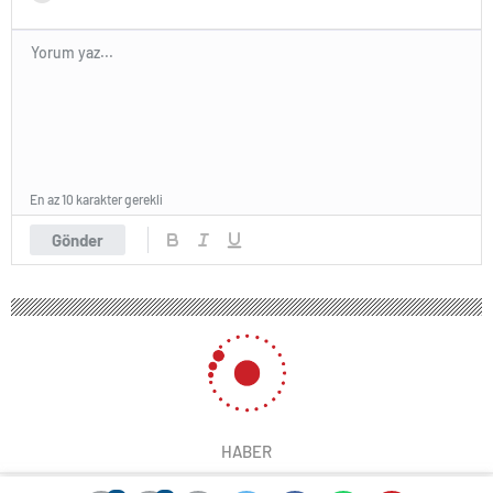
En az 10 karakter gerekli
Gönder
183 okunma
Sincan’da sınıf arkadaşı tarafından
bıçakla öldürülen lise öğrencisi
Hüseyin Ünal’ın ailesi adalet istiyor
4 Nisan 2024 00:03
ABONE OL
News