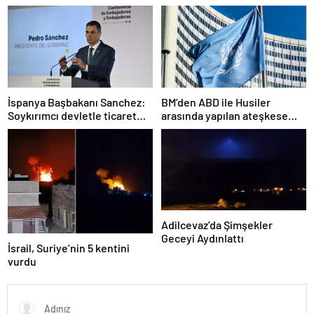
alarmda
çıktı
İspanya Başbakanı Sanchez:
BM’den ABD ile Husiler
Soykırımcı devletle ticaret
arasında yapılan ateşkese
yapmayız
ilişkin değerlendirme
Adilcevaz’da Şimşekler
Geceyi Aydınlattı
İsrail, Suriye’nin 5 kentini
vurdu