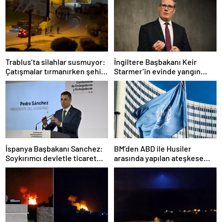
Trablus’ta silahlar susmuyor:
İngiltere Başbakanı Keir
Çatışmalar tırmanırken şehir
Starmer’in evinde yangın
alarmda
çıktı
İspanya Başbakanı Sanchez:
BM’den ABD ile Husiler
Soykırımcı devletle ticaret
arasında yapılan ateşkese
yapmayız
ilişkin değerlendirme