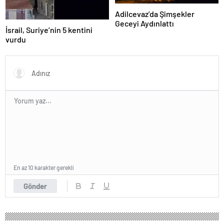
Adilcevaz’da Şimşekler
Geceyi Aydınlattı
İsrail, Suriye’nin 5 kentini
vurdu
En az 10 karakter gerekli
Gönder