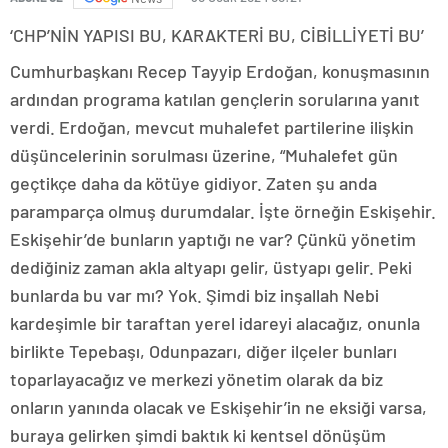
‘CHP’NİN YAPISI BU, KARAKTERİ BU, CİBİLLİYETİ BU’
Cumhurbaşkanı Recep Tayyip Erdoğan, konuşmasının
ardından programa katılan gençlerin sorularına yanıt
verdi. Erdoğan, mevcut muhalefet partilerine ilişkin
düşüncelerinin sorulması üzerine, “Muhalefet gün
geçtikçe daha da kötüye gidiyor. Zaten şu anda
paramparça olmuş durumdalar. İşte örneğin Eskişehir.
Eskişehir’de bunların yaptığı ne var? Çünkü yönetim
dediğiniz zaman akla altyapı gelir, üstyapı gelir. Peki
bunlarda bu var mı? Yok. Şimdi biz inşallah Nebi
kardeşimle bir taraftan yerel idareyi alacağız, onunla
birlikte Tepebaşı, Odunpazarı, diğer ilçeler bunları
toparlayacağız ve merkezi yönetim olarak da biz
onların yanında olacak ve Eskişehir’in ne eksiği varsa,
buraya gelirken şimdi baktık ki kentsel dönüşüm