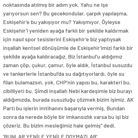
noktasında atılmış bir adım yok. Yahu ne işe
yarıyorsun sen? Bu gecekondular, çarpık yapılaşma,
Eskişehir’e bu yakışıyor mu? Yakışmıyor. Öyleyse
Eskişehir’i yeniden ayağa farklı bir şekilde kaldırmak
için nasıl spor tesislerini Eskişehir’e biz yaptıysak
inşallah kentsel dönüşümle de Eskişehir’imizi farklı bir
şekilde ayağa kaldıracağız. Biz İstanbul’u aldığımız
zaman çöp, çukur, çamur, öyle aldık. İstanbul susuzdu
ve tankerlerle İstanbul’da su dağıtıyorlardı, öyle su
filan bulamazsın, yok. CHP’nin yapısı bu, karakteri bu,
cibilliyeti bu. Şimdi inşallah Nebi kardeşimle biz burayı
aldığımızda, burada susuzluğu çözmek bizim işimiz. AK
Parti bu işlerin imtihanını başarıyla vermiş. Bundan
sonra da nerede böyle bir imkansızlık varsa bu işi biz
çözeriz. Bu bizim mesleğimiz hale gelmiş” dedi.
‘BUNLAR YENİLE YENİLE DOYMAZLAR’