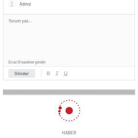
En az 10 karakter gerekli
Gönder
191 okunma
Cumhurbaşkanı Yardımcısı Cevdet
Yılmaz: Ankara’yı Türkiye Yüzyılı’na
taşıyacağız