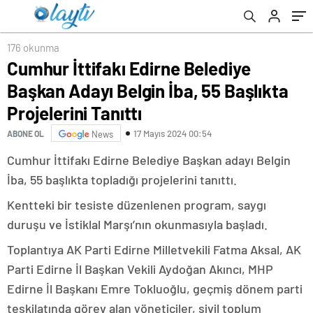
Tanıttı
176 okunma
Cumhur İttifakı Edirne Belediye
Başkan Adayı Belgin İba, 55 Başlıkta
Projelerini Tanıttı
17 Mayıs 2024 00:54
ABONE OL
News
Cumhur İttifakı Edirne Belediye Başkan adayı Belgin
İba, 55 başlıkta topladığı projelerini tanıttı.
Kentteki bir tesiste düzenlenen program, saygı
duruşu ve İstiklal Marşı’nın okunmasıyla başladı.
Toplantıya AK Parti Edirne Milletvekili Fatma Aksal, AK
Parti Edirne İl Başkan Vekili Aydoğan Akıncı, MHP
Edirne İl Başkanı Emre Tokluoğlu, geçmiş dönem parti
teşkilatında görev alan yöneticiler, sivil toplum