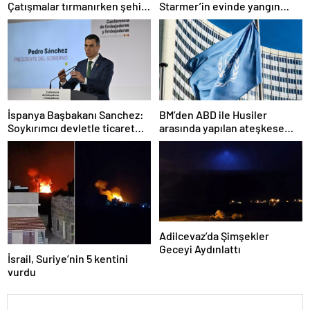
Çatışmalar tırmanırken şehir
Starmer’in evinde yangın
alarmda
çıktı
İspanya Başbakanı Sanchez:
BM’den ABD ile Husiler
Soykırımcı devletle ticaret
arasında yapılan ateşkese
yapmayız
ilişkin değerlendirme
Adilcevaz’da Şimşekler
Geceyi Aydınlattı
İsrail, Suriye’nin 5 kentini
vurdu