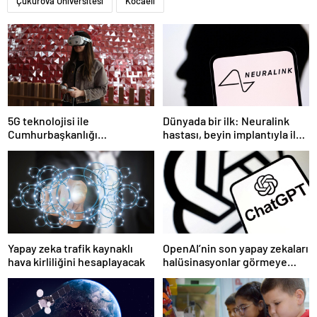
Çukurova Üniversitesi
Kocaeli
5G teknolojisi ile
Dünyada bir ilk: Neuralink
Cumhurbaşkanlığı
hastası, beyin implantıyla ilk
Külliyesi’ndeki konser
kez YouTube videosu
AKM’ye taşındı
hazırladı
Yapay zeka trafik kaynaklı
OpenAI’nin son yapay zekaları
hava kirliliğini hesaplayacak
halüsinasyonlar görmeye
başladı