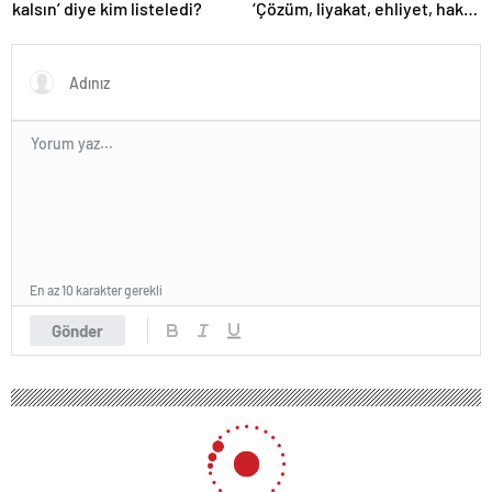
kalsın’ diye kim listeledi?
‘Çözüm, liyakat, ehliyet, hak,
adalet’
En az 10 karakter gerekli
Gönder