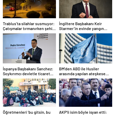
Trablus’ta silahlar susmuyor:
İngiltere Başbakanı Keir
Çatışmalar tırmanırken şehir
Starmer’in evinde yangın
alarmda
çıktı
İspanya Başbakanı Sanchez:
BM’den ABD ile Husiler
Soykırımcı devletle ticaret
arasında yapılan ateşkese
yapmayız
ilişkin değerlendirme
Öğretmenleri ‘bu gitsin, bu
AKP’li isim böyle isyan etti: