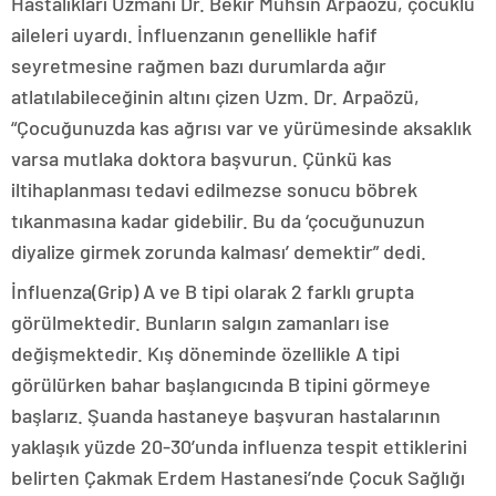
Hastalıkları Uzmanı Dr. Bekir Muhsin Arpaözü, çocuklu
aileleri uyardı. İnfluenzanın genellikle hafif
seyretmesine rağmen bazı durumlarda ağır
atlatılabileceğinin altını çizen Uzm. Dr. Arpaözü,
“Çocuğunuzda kas ağrısı var ve yürümesinde aksaklık
varsa mutlaka doktora başvurun. Çünkü kas
iltihaplanması tedavi edilmezse sonucu böbrek
tıkanmasına kadar gidebilir. Bu da ‘çocuğunuzun
diyalize girmek zorunda kalması’ demektir” dedi.
İnfluenza(Grip) A ve B tipi olarak 2 farklı grupta
görülmektedir. Bunların salgın zamanları ise
değişmektedir. Kış döneminde özellikle A tipi
görülürken bahar başlangıcında B tipini görmeye
başlarız. Şuanda hastaneye başvuran hastalarının
yaklaşık yüzde 20-30’unda influenza tespit ettiklerini
belirten Çakmak Erdem Hastanesi’nde Çocuk Sağlığı