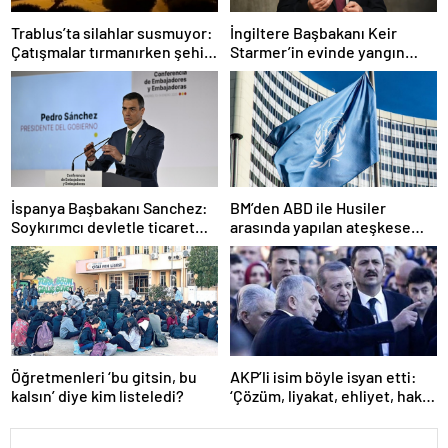
Trablus’ta silahlar susmuyor:
İngiltere Başbakanı Keir
Çatışmalar tırmanırken şehir
Starmer’in evinde yangın
alarmda
çıktı
İspanya Başbakanı Sanchez:
BM’den ABD ile Husiler
Soykırımcı devletle ticaret
arasında yapılan ateşkese
yapmayız
ilişkin değerlendirme
Öğretmenleri ‘bu gitsin, bu
AKP’li isim böyle isyan etti:
kalsın’ diye kim listeledi?
‘Çözüm, liyakat, ehliyet, hak,
adalet’