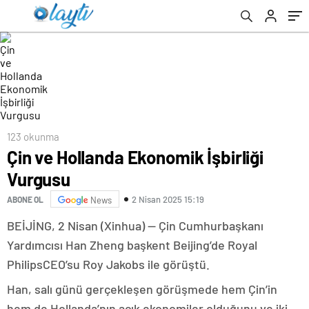
123 okunma
Çin ve Hollanda Ekonomik İşbirliği
Vurgusu
2 Nisan 2025 15:19
ABONE OL
News
BEİJİNG, 2 Nisan (Xinhua) — Çin Cumhurbaşkanı
Yardımcısı Han Zheng başkent Beijing’de Royal
PhilipsCEO’su Roy Jakobs ile görüştü.
Han, salı günü gerçekleşen görüşmede hem Çin’in
hem de Hollanda’nın açık ekonomiler olduğunu ve iki