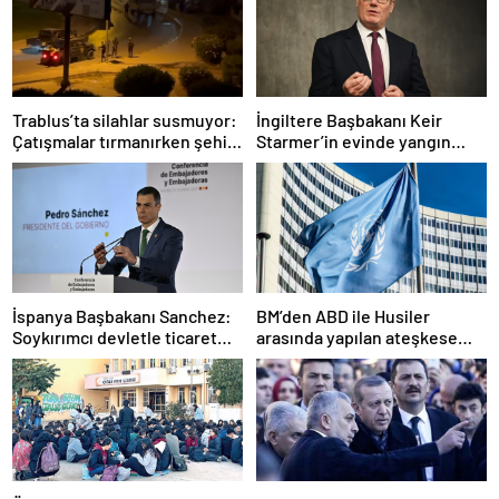
Trablus’ta silahlar susmuyor:
İngiltere Başbakanı Keir
Çatışmalar tırmanırken şehir
Starmer’in evinde yangın
alarmda
çıktı
İspanya Başbakanı Sanchez:
BM’den ABD ile Husiler
Soykırımcı devletle ticaret
arasında yapılan ateşkese
yapmayız
ilişkin değerlendirme