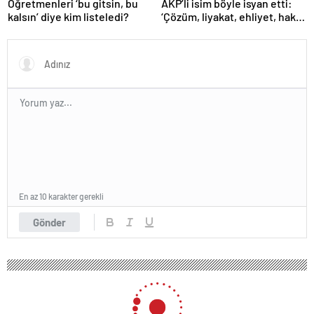
Öğretmenleri ‘bu gitsin, bu
AKP’li isim böyle isyan etti:
kalsın’ diye kim listeledi?
‘Çözüm, liyakat, ehliyet, hak,
adalet’
En az 10 karakter gerekli
Gönder