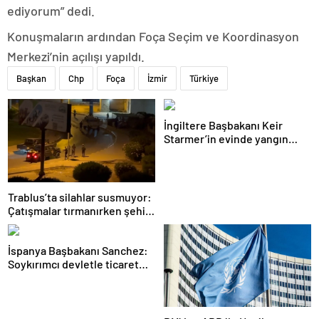
ediyorum” dedi.
Konuşmaların ardından Foça Seçim ve Koordinasyon
Merkezi’nin açılışı yapıldı.
Başkan
Chp
Foça
İzmir
Türkiye
İngiltere Başbakanı Keir
Starmer’in evinde yangın
çıktı
Trablus’ta silahlar susmuyor:
Çatışmalar tırmanırken şehir
alarmda
İspanya Başbakanı Sanchez:
Soykırımcı devletle ticaret
yapmayız