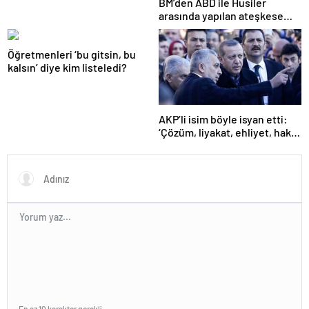
BM’den ABD ile Husiler
arasında yapılan ateşkese
ilişkin değerlendirme
Öğretmenleri ‘bu gitsin, bu
kalsın’ diye kim listeledi?
AKP’li isim böyle isyan etti:
‘Çözüm, liyakat, ehliyet, hak,
adalet’