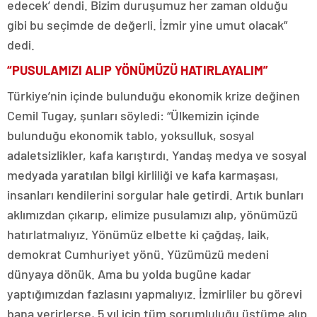
edecek’ dendi. Bizim duruşumuz her zaman olduğu
gibi bu seçimde de değerli. İzmir yine umut olacak”
dedi.
“PUSULAMIZI ALIP YÖNÜMÜZÜ HATIRLAYALIM”
Türkiye’nin içinde bulunduğu ekonomik krize değinen
Cemil Tugay, şunları söyledi: “Ülkemizin içinde
bulunduğu ekonomik tablo, yoksulluk, sosyal
adaletsizlikler, kafa karıştırdı. Yandaş medya ve sosyal
medyada yaratılan bilgi kirliliği ve kafa karmaşası,
insanları kendilerini sorgular hale getirdi. Artık bunları
aklımızdan çıkarıp, elimize pusulamızı alıp, yönümüzü
hatırlatmalıyız. Yönümüz elbette ki çağdaş, laik,
demokrat Cumhuriyet yönü. Yüzümüzü medeni
dünyaya dönük. Ama bu yolda bugüne kadar
yaptığımızdan fazlasını yapmalıyız. İzmirliler bu görevi
bana verirlerse, 5 yıl için tüm sorumluluğu üstüme alıp