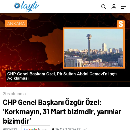
205 okunma
CHP Genel Başkanı Özgür Özel:
‘Korkmayın, 31 Mart bizimdir, yarınlar
bizimdir’
14 Mart 2024 00:57
ABONE OL
News