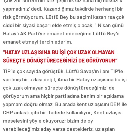
‘Çok zor süreci birlikte geçirdik siz bana hiç haksızlık
yapmadınız’ dedi. Kazandığımız takdirde herhangi bir
risk görmüyorum, Lütfü Bey bu seçimi kazanırsa çok
ciddi bir siyasi başarı elde etmiş olacak. 1 Nisan günü
Hatay’ı AK Parti’ye emanet edeceğime Lütfü Bey’e
emanet etmeyi tercih ederim.
“HATAY UZLAŞISINA BU İŞİ ÇOK UZAK OLMAYAN
SÜREÇTE DÖNÜŞTÜRECEĞİMİZİ DE GÖRÜYORUM”
TİP’le çok sayıda görüştük, Lütfü Savaş’ın ilanı TİP’le
varılmış bir uzlaşı değil. Ama bir Hatay uzlaşısına bu işi
çok uzak olmayan süreçte dönüştüreceğimizi de
görüyorum ama hiçbir parti adına benim bir açıklama
yapmam doğru olmaz. Bu arada kent uzlaşısını DEM ile
CHP anlaştı gibi bir ifadede kullanılıyor. Kent uzlaşısı
meselesini şöyle okuyoruz; bizim de oy
verebileceğimiz aday varsa destekleriz, uzlaşılan