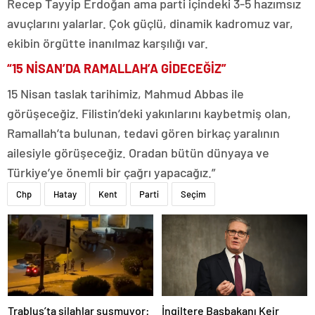
Recep Tayyip Erdoğan ama parti içindeki 3-5 hazımsız
avuçlarını yalarlar. Çok güçlü, dinamik kadromuz var,
ekibin örgütte inanılmaz karşılığı var.
“15 NİSAN’DA RAMALLAH’A GİDECEĞİZ”
15 Nisan taslak tarihimiz, Mahmud Abbas ile
görüşeceğiz. Filistin’deki yakınlarını kaybetmiş olan,
Ramallah’ta bulunan, tedavi gören birkaç yaralının
ailesiyle görüşeceğiz. Oradan bütün dünyaya ve
Türkiye’ye önemli bir çağrı yapacağız.”
Chp
Hatay
Kent
Parti
Seçim
Trablus’ta silahlar susmuyor:
İngiltere Başbakanı Keir