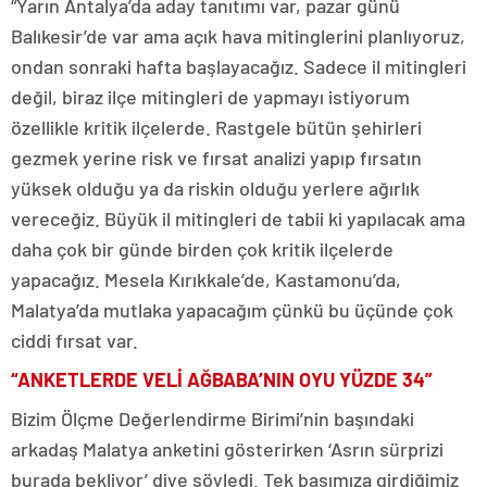
“Yarın Antalya’da aday tanıtımı var, pazar günü
Balıkesir’de var ama açık hava mitinglerini planlıyoruz,
ondan sonraki hafta başlayacağız. Sadece il mitingleri
değil, biraz ilçe mitingleri de yapmayı istiyorum
özellikle kritik ilçelerde. Rastgele bütün şehirleri
gezmek yerine risk ve fırsat analizi yapıp fırsatın
yüksek olduğu ya da riskin olduğu yerlere ağırlık
vereceğiz. Büyük il mitingleri de tabii ki yapılacak ama
daha çok bir günde birden çok kritik ilçelerde
yapacağız. Mesela Kırıkkale’de, Kastamonu’da,
Malatya’da mutlaka yapacağım çünkü bu üçünde çok
ciddi fırsat var.
“ANKETLERDE VELİ AĞBABA’NIN OYU YÜZDE 34”
Bizim Ölçme Değerlendirme Birimi’nin başındaki
arkadaş Malatya anketini gösterirken ‘Asrın sürprizi
burada bekliyor’ diye söyledi. Tek başımıza girdiğimiz