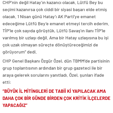
CHP’nin değil Hatay’ın kazancı olacak. Lütfü Bey bu
seçimi kazanırsa çok ciddi bir siyasi başarı elde etmiş
olacak. 1 Nisan günü Hatay’ı AK Parti’ye emanet
edeceğime Lütfü Bey’e emanet etmeyi tercih ederim.
TİP’le çok sayıda görüştük, Lütfü Savaş’ın ilanı TİP’le
varılmış bir uzlaşı değil. Ama bir Hatay uzlaşısına bu işi
çok uzak olmayan süreçte dönüştüreceğimizi de
görüyorum” dedi.
CHP Genel Başkanı Özgür Özel, dün TBMM’de partisinin
grup toplantısının ardından bir grup gazeteci ile bir
araya gelerek sorularını yanıtladı. Özel, şunları ifade
etti:
“BÜYÜK İL MİTİNGLERİ DE TABİİ Kİ YAPILACAK AMA
DAHA ÇOK BİR GÜNDE BİRDEN ÇOK KRİTİK İLÇELERDE
YAPACAĞIZ”