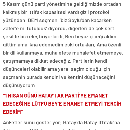
5 Kasım günü parti yönetimine geldiğimizde ortadan
kalkmış bir ittifak kapasitesi vardı gizli protokol
yüzünden. DEM seçmeni ‘biz Soylu’dan kaçarken
Zafer’e mi tutulduk’ diyordu, diğerleri de çok sert
şekilde bizi eleştiriyorlardı. Ben beyaz çiçeği aldım
gittim ama ikna edemedim eski ortakları. Ama özenli
bir dil kullanmaya, muhalefete muhalefet etmemeye,
çatışmamaya dikkat edeceğiz. Partilerin kendi
düşünceleri olabilir ama yerel seçim olduğu için
seçmenin burada kendini ve kentini düşüneceğini
düşünüyorum.
“1 NİSAN GÜNÜ HATAY’I AK PARTİ’YE EMANET
EDECEĞİME LÜTFÜ BEY’E EMANET ETMEYİ TERCİH
EDERİM”
Anketler şunu gösteriyor; Hatay’da Hatay İttifakı’na