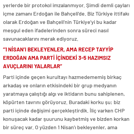
yerlerde bir protokol imzalanmıyor. Şimdi demli çayları
içme zamanı Erdoğan ile Bahçeli’de. Biz Türkiye ittifakı
olarak Erdoğan ve Bahçeli’nin Türkiye’yi bu kadar
meşgul eden ifadelerinden sonra süreci nasıl
savunacaklarını merak ediyoruz.
“1 NİSAN’I BEKLEYENLER, AMA RECEP TAYYİP
ERDOĞAN AMA PARTİ İÇİNDEKİ 3-5 HAZIMSIZ
AVUÇLARINI YALARLAR”
Parti içinde geçen kurultayı hazmedememiş birkaç
arkadaş ve onların etkisindeki bir grup medyanın
yaratmaya çalıştığı algı ve iktidarın bunu sahiplenen,
köpürten tavrını görüyoruz. Buradaki korku şu; biz
parti içinde değişimi gerçekleştirdik. İliç varken CHP
konuşacak kadar şuurunu kaybetmiş ve bizden korkan
bir süreç var. O yüzden 1 Nisan’ı bekleyenler, ama