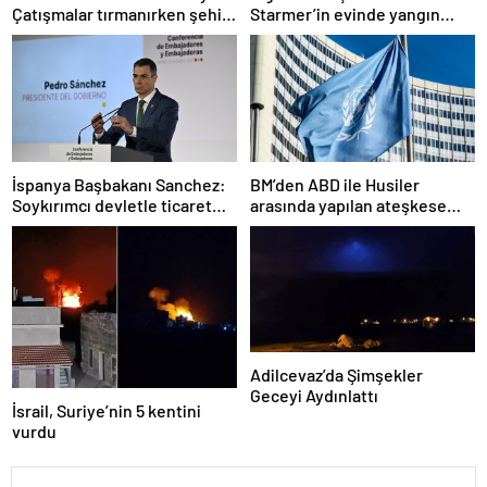
Çatışmalar tırmanırken şehir
Starmer’in evinde yangın
alarmda
çıktı
İspanya Başbakanı Sanchez:
BM’den ABD ile Husiler
Soykırımcı devletle ticaret
arasında yapılan ateşkese
yapmayız
ilişkin değerlendirme
Adilcevaz’da Şimşekler
Geceyi Aydınlattı
İsrail, Suriye’nin 5 kentini
vurdu