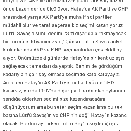
ihtiyaç var. AKP ile aramızda 3-5 puan fark var, bazen
önde bazen geride ölçülüyor. Hatay’da AK Parti ve CHP
arasındaki yarışa AK Parti’ye muhalif sol partiler
müdahil olur ve taraf seçerse biz seçimi kazanıyoruz.
Lütfü Savaş’a şunu dedim; ‘Sizi dışarıda bırakmayacak
bir formüle ihtiyacımız var.’ Çünkü Lütfü Savaş anket
kırılımlarında AKP ve MHP seçmeninden çok ciddi oy
alıyor. Önümüzdeki günlerde Hatay’da bir kent uzlaşısı
sağlayacak temasları da yaptık. Benim de gördüğüm
kadarıyla hiçbir şey olmasa seçimde kafa kafayayız.
Ama ben Hatay’ın AK Parti’ye muhalif yüzde 16-17
kararsız, yüzde 10-12’de diğer partilerde olan oylarının
sandığa giderken seçimi bize kazandıracağını
düşünüyorum ama bu sefer seçim kazanılırsa bu tek
başına Lütfü Savaş’ın ve CHP’nin değil Hatay’ın kazancı
olacak. Biz dün ayrılırken Lütfü Bey’in söylediği şu;