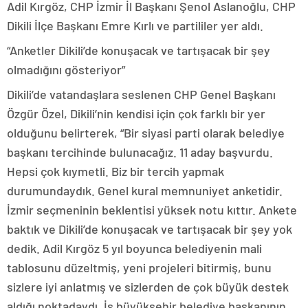
Adil Kırgöz, CHP İzmir İl Başkanı Şenol Aslanoğlu, CHP
Dikili İlçe Başkanı Emre Kırlı ve partililer yer aldı.
“Anketler Dikili’de konuşacak ve tartışacak bir şey
olmadığını gösteriyor”
Dikili’de vatandaşlara seslenen CHP Genel Başkanı
Özgür Özel, Dikili’nin kendisi için çok farklı bir yer
olduğunu belirterek, “Bir siyasi parti olarak belediye
başkanı tercihinde bulunacağız. 11 aday başvurdu.
Hepsi çok kıymetli. Biz bir tercih yapmak
durumundaydık. Genel kural memnuniyet anketidir.
İzmir seçmeninin beklentisi yüksek notu kıttır. Ankete
baktık ve Dikili’de konuşacak ve tartışacak bir şey yok
dedik. Adil Kırgöz 5 yıl boyunca belediyenin mali
tablosunu düzeltmiş, yeni projeleri bitirmiş, bunu
sizlere iyi anlatmış ve sizlerden de çok büyük destek
aldığı noktadaydı. İş büyükşehir belediye başkanının