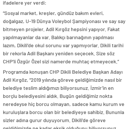
ifadelere yer verdi:
“Sosyal market, kreşler, gündüz bakım evleri,
doğalgaz, U-19 Dünya Voleybol Şampiyonası ve say say
bitmeyen projeler. Adil Kırgöz hepsini yapıyor. Fakat
yapılmayanlar da var. Balıkçı barınağının yapılması
lazım, Dikili’de okul sorunu var yapmıyorlar. Dikili tarihi
bir rekorla Adil Başkanı yeniden seçecek. Size söz
CHP’li Özgür Özel sizi namerde muhtaç etmeyecek.”
Programda konuşan CHP Dikili Belediye Başkan Adayı
Adil Kırgöz, “2019 yılında göreve geldiğimizde nasıl bir
belediye teslim aldığımızı biliyorsunuz. İzmir’in en
borçlu belediyesini aldık. Bugün geldiğimiz nokta
neredeyse hiç borcu olmayan, sadece kamu kurum ve
kuruluşlara borcu olan bir belediyeye sahibiz. Bununla
sizler adına gurur duyuyorum. Dikili’de göreve
geldiğimizde ne kadar eksik olduğunu biliyorsunuz.