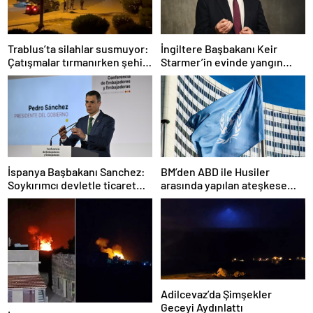
Trablus’ta silahlar susmuyor:
İngiltere Başbakanı Keir
Çatışmalar tırmanırken şehir
Starmer’in evinde yangın
alarmda
çıktı
İspanya Başbakanı Sanchez:
BM’den ABD ile Husiler
Soykırımcı devletle ticaret
arasında yapılan ateşkese
yapmayız
ilişkin değerlendirme
Adilcevaz’da Şimşekler
Geceyi Aydınlattı