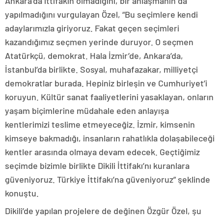
Ankara’da ittifakın olmadığını, bir anlaşmanın da
yapılmadığını vurgulayan Özel, “Bu seçimlere kendi
adaylarımızla giriyoruz. Fakat geçen seçimleri
kazandığımız seçmen yerinde duruyor. O seçmen
Atatürkçü, demokrat. Hala İzmir’de, Ankara’da,
İstanbul’da birlikte. Sosyal, muhafazakar, milliyetçi
demokratlar burada. Hepiniz birleşin ve Cumhuriyet’i
koruyun. Kültür sanat faaliyetlerini yasaklayan, onların
yaşam biçimlerine müdahale eden anlayışa
kentlerimizi teslime etmeyeceğiz. İzmir, kimsenin
kimseye bakmadığı, insanların rahatlıkla dolaşabileceği
kentler arasında olmaya devam edecek. Geçtiğimiz
seçimde bizimle birlikte Dikili İttifakı’nı kuranlara
güveniyoruz. Türkiye İttifakı’na güveniyoruz” şeklinde
konuştu.
Dikili’de yapılan projelere de değinen Özgür Özel, şu