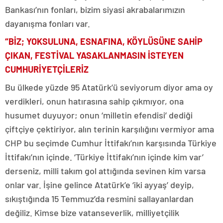
Bankası’nın fonları, bizim siyasi akrabalarımızın
dayanışma fonları var.
“BİZ; YOKSULUNA, ESNAFINA, KÖYLÜSÜNE SAHİP
ÇIKAN, FESTİVAL YASAKLANMASIN İSTEYEN
CUMHURİYETÇİLERİZ
Bu ülkede yüzde 95 Atatürk’ü seviyorum diyor ama oy
verdikleri, onun hatırasına sahip çıkmıyor, ona
husumet duyuyor; onun ‘milletin efendisi’ dediği
çiftçiye çektiriyor, alın terinin karşılığını vermiyor ama
CHP bu seçimde Cumhur İttifakı’nın karşısında Türkiye
İttifakı’nın içinde. ‘Türkiye İttifakı’nın içinde kim var’
derseniz, milli takım gol attığında sevinen kim varsa
onlar var. İşine gelince Atatürk’e ‘iki ayyaş’ deyip,
sıkıştığında 15 Temmuz’da resmini sallayanlardan
değiliz. Kimse bize vatanseverlik, milliyetçilik