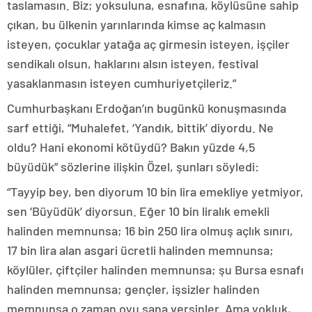
taslamasın. Biz; yoksuluna, esnafına, köylüsüne sahip
çıkan, bu ülkenin yarınlarında kimse aç kalmasın
isteyen, çocuklar yatağa aç girmesin isteyen, işçiler
sendikalı olsun, haklarını alsın isteyen, festival
yasaklanmasın isteyen cumhuriyetçileriz.”
Cumhurbaşkanı Erdoğan’ın bugünkü konuşmasında
sarf ettiği, “Muhalefet, ‘Yandık, bittik’ diyordu. Ne
oldu? Hani ekonomi kötüydü? Bakın yüzde 4,5
büyüdük” sözlerine ilişkin Özel, şunları söyledi:
“Tayyip bey, ben diyorum 10 bin lira emekliye yetmiyor,
sen ‘Büyüdük’ diyorsun. Eğer 10 bin liralık emekli
halinden memnunsa; 16 bin 250 lira olmuş açlık sınırı,
17 bin lira alan asgari ücretli halinden memnunsa;
köylüler, çiftçiler halinden memnunsa; şu Bursa esnafı
halinden memnunsa; gençler, işsizler halinden
memnunsa o zaman oyu sana versinler. Ama yokluk,