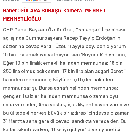
Haber: GÜLARA SUBAŞI/ Kamera: MEHMET
MEHMETLİOĞLU
CHP Genel Başkanı Özgür Özel, Osmangazi İlçe binası
açılışında Cumhurbaşkanı Recep Tayyip Erdoğan’ın
sözlerine cevap verdi. Özel, “Tayyip bey, ben diyorum
10 bin lira emekliye yetmiyor, sen ‘Büyüdük’ diyorsun.
Eğer 10 bin liralık emekli halinden memnunsa; 16 bin
250 lira olmuş açlık sınırı, 17 bin lira alan asgari ücretli
halinden memnunsa; köylüler, çiftçiler halinden
memnunsa; şu Bursa esnafı halinden memnunsa;
gençler, işsizler halinden memnunsa o zaman oyu
sana versinler. Ama yokluk, işsizlik, enflasyon varsa ve
bu ülkedeki herkes büyük bir ızdırap içindeyse o zaman
31 Mart’ta sana gerekli cevabı sandıkta verecekler. Bu
kadar sıkıntı varken, ‘Ülke iyi gidiyor’ diyen yönetici,