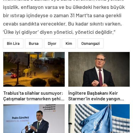
işsizlik, enflasyon varsa ve bu ülkedeki herkes büyük
bir ıstırap içindeyse o zaman 31 Mart’ta sana gerekli
cevabı sandıkta verecekler. Bu kadar sıkıntı varken,
‘Ülke iyi gidiyor’ diyen yönetici, yönetici değildir.”
Bin Lira
Bursa
Diyor
Kim
Osmangazi
Trablus’ta silahlar susmuyor:
İngiltere Başbakanı Keir
Çatışmalar tırmanırken şehir
Starmer’in evinde yangın
alarmda
çıktı