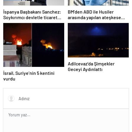
İspanya Başbakanı Sanchez:
BM’den ABD ile Husiler
Soykırımcı devletle ticaret
arasında yapılan ateşkese
yapmayız
ilişkin değerlendirme
Adilcevaz’da Şimşekler
Geceyi Aydınlattı
İsrail, Suriye’nin 5 kentini
vurdu