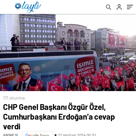
Belediyecilik Olacak”
171 okunma
CHP Genel Başkanı Özgür Özel,
Cumhurbaşkanı Erdoğan’a cevap
verdi
22 Haziran 2024 00:51
ABONE OL
News