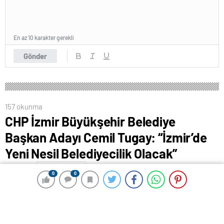
En az 10 karakter gerekli
Gönder
157 okunma
CHP İzmir Büyükşehir Belediye
Başkan Adayı Cemil Tugay: “İzmir’de
Yeni Nesil Belediyecilik Olacak”
22 Haziran 2024 00:48
ABONE OL
News
0
0
0
0
HABER: YAĞMUR BERİL VAROL- KAMERA: KERİM
UĞUR
CHP İzmir Büyükşehir Belediye Başkan adayı Cemil