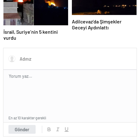
Adilcevaz’da Şimşekler
Geceyi Aydınlattı
İsrail, Suriye’nin 5 kentini
vurdu
En az 10 karakter gerekli
Gönder