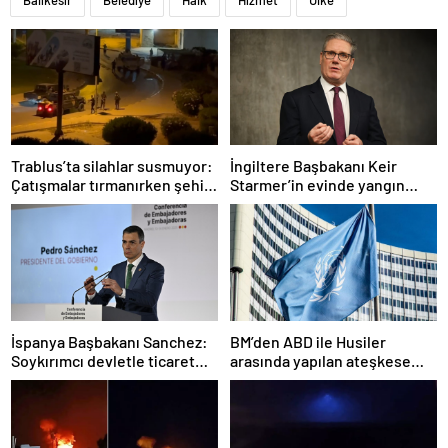
Balıkesir
Belediye
Halk
Hizmet
Ülke
Trablus’ta silahlar susmuyor:
İngiltere Başbakanı Keir
Çatışmalar tırmanırken şehir
Starmer’in evinde yangın
alarmda
çıktı
İspanya Başbakanı Sanchez:
BM’den ABD ile Husiler
Soykırımcı devletle ticaret
arasında yapılan ateşkese
yapmayız
ilişkin değerlendirme