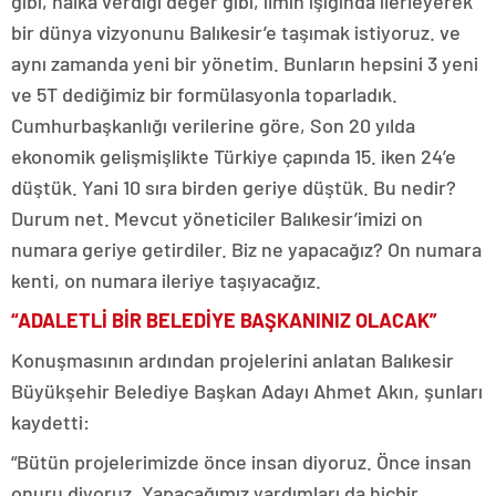
gibi, halka verdiği değer gibi, ilmin ışığında ilerleyerek
bir dünya vizyonunu Balıkesir’e taşımak istiyoruz. ve
aynı zamanda yeni bir yönetim. Bunların hepsini 3 yeni
ve 5T dediğimiz bir formülasyonla toparladık.
Cumhurbaşkanlığı verilerine göre, Son 20 yılda
ekonomik gelişmişlikte Türkiye çapında 15. iken 24’e
düştük. Yani 10 sıra birden geriye düştük. Bu nedir?
Durum net. Mevcut yöneticiler Balıkesir’imizi on
numara geriye getirdiler. Biz ne yapacağız? On numara
kenti, on numara ileriye taşıyacağız.
“ADALETLİ BİR BELEDİYE BAŞKANINIZ OLACAK”
Konuşmasının ardından projelerini anlatan Balıkesir
Büyükşehir Belediye Başkan Adayı Ahmet Akın, şunları
kaydetti:
“Bütün projelerimizde önce insan diyoruz. Önce insan
onuru diyoruz. Yapacağımız yardımları da hiçbir