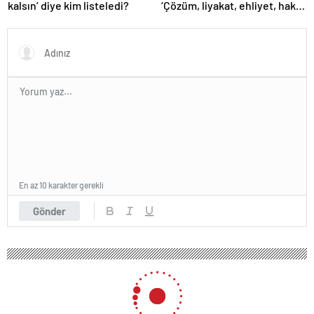
kalsın’ diye kim listeledi?
‘Çözüm, liyakat, ehliyet, hak,
adalet’
En az 10 karakter gerekli
Gönder