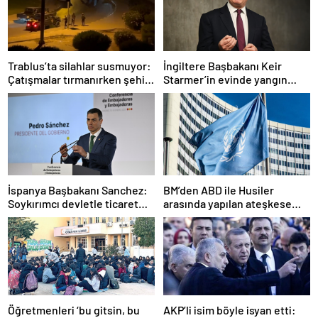
Trablus’ta silahlar susmuyor:
İngiltere Başbakanı Keir
Çatışmalar tırmanırken şehir
Starmer’in evinde yangın
alarmda
çıktı
İspanya Başbakanı Sanchez:
BM’den ABD ile Husiler
Soykırımcı devletle ticaret
arasında yapılan ateşkese
yapmayız
ilişkin değerlendirme
Öğretmenleri ‘bu gitsin, bu
AKP’li isim böyle isyan etti: