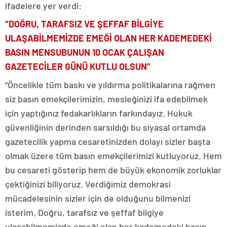
ifadelere yer verdi:
“DOĞRU, TARAFSIZ VE ŞEFFAF BİLGİYE
ULAŞABİLMEMİZDE EMEĞİ OLAN HER KADEMEDEKİ
BASIN MENSUBUNUN 10 OCAK ÇALIŞAN
GAZETECİLER GÜNÜ KUTLU OLSUN”
“Öncelikle tüm baskı ve yıldırma politikalarına rağmen
siz basın emekçilerimizin, mesleğinizi ifa edebilmek
için yaptığınız fedakarlıkların farkındayız. Hukuk
güvenliğinin derinden sarsıldığı bu siyasal ortamda
gazetecilik yapma cesaretinizden dolayı sizler başta
olmak üzere tüm basın emekçilerimizi kutluyoruz. Hem
bu cesareti gösterip hem de büyük ekonomik zorluklar
çektiğinizi biliyoruz. Verdiğimiz demokrasi
mücadelesinin sizler için de olduğunu bilmenizi
isterim. Doğru, tarafsız ve şeffaf bilgiye
ulaşabilmemizde emeği olan her kademedeki basın