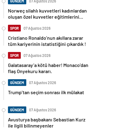
GÜNDEM
07 Ağustos 2026
Norweç silahlı kuvvetleri kadınlardan
oluşan özel kuvvetler eğitimlerini
başlattı.
SPOR
07 Ağustos 2026
Cristiano Ronaldo’nun akıllara zarar
tüm kariyerinin istatistiğini çıkardık !
SPOR
07 Ağustos 2026
Galatasaray’a kötü haber! Monaco’dan
flaş Onyekuru kararı.
GÜNDEM
07 Ağustos 2026
Trump’tan seçim sonrası ilk mülakat
GÜNDEM
07 Ağustos 2026
Avusturya başbakanı Sebastian Kurz
ile ilgili bilinmeyenler