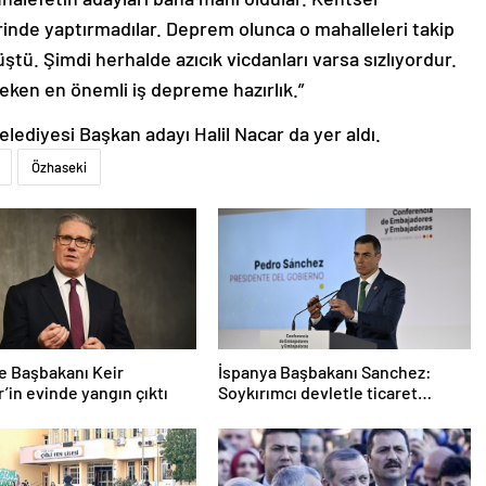
de yaptırmadılar. Deprem olunca o mahalleleri takip
üştü. Şimdi herhalde azıcık vicdanları varsa sızlıyordur.
ken en önemli iş depreme hazırlık.”
elediyesi Başkan adayı Halil Nacar da yer aldı.
Özhaseki
re Başbakanı Keir
İspanya Başbakanı Sanchez:
’in evinde yangın çıktı
Soykırımcı devletle ticaret
yapmayız