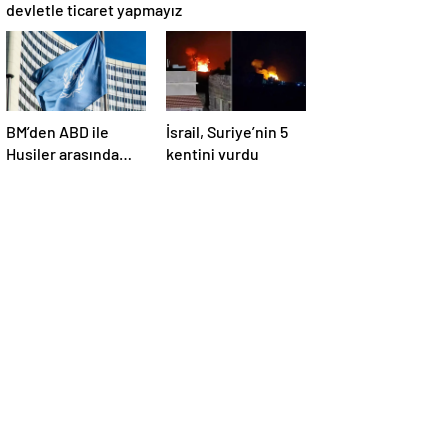
devletle ticaret yapmayız
BM’den ABD ile
İsrail, Suriye’nin 5
Husiler arasında
kentini vurdu
yapılan ateşkese
ilişkin
değerlendirme