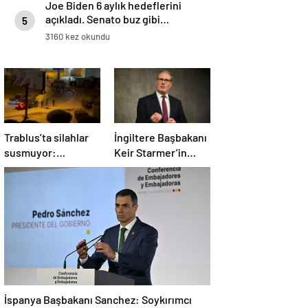
Joe Biden 6 aylık hedeflerini
açıkladı. Senato buz gibi…
5
3160 kez okundu
Trablus’ta silahlar
İngiltere Başbakanı
susmuyor:
Keir Starmer’in
Çatışmalar
evinde yangın çıktı
tırmanırken şehir
alarmda
İspanya Başbakanı Sanchez: Soykırımcı