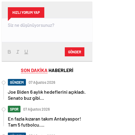
HIZLI YORUM YAP
GÖNDER
SON DAKİKA
HABERLERİ
GÜNDEM
07 Ağustos 2026
Joe Biden 6 aylık hedeflerini açıkladı.
Senato buz gibi…
SPOR
07 Ağustos 2026
En fazla kızaran takım Antalyaspor!
Tam 5 futbolcu….