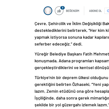
0
BEĞENDİM
ABONE OL
Çevre, Şehircilik ve İklim Değişikliği 
desteklediklerini belirterek, “Her kim k
yapmak istiyorsa sonuna kadar kapılarım
seferber edeceğiz.” dedi.
Yüreğir Belediye Başkanı Fatih Mehmet 
konuşmada, Adana programları kapsam
gerçekleştirdiklerini ve kentsel dönüşüm
Türkiye’nin bir deprem ülkesi olduğunu 
gerektiğini belirten Özhaseki, “Yeni ya
lazım. Zemin etüdünü ona göre hesapla
İşçiliğinde, daha sonra gerek mimarlı
şekilde bir yol güzergahı izlemek lazım.”