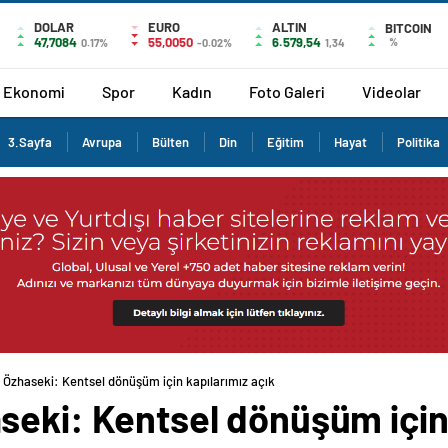
DOLAR
EURO
ALTIN
BITCOIN
47,7084
55,0050
6.579,54
%
0.17%
-0.02%
1,34
Ekonomi
Spor
Kadın
Foto Galeri
Videolar
3.Sayfa
Avrupa
Bülten
Din
Eğitim
Hayat
Politika
 Özhaseki: Kentsel dönüşüm için kapılarımız açık
eki: Kentsel dönüşüm için 