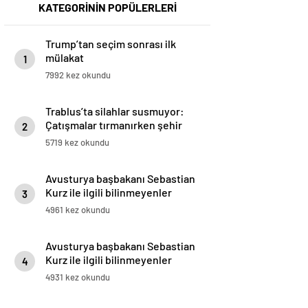
KATEGORİNİN POPÜLERLERİ
Trump’tan seçim sonrası ilk
mülakat
1
7992 kez okundu
Trablus’ta silahlar susmuyor:
Çatışmalar tırmanırken şehir
2
alarmda
5719 kez okundu
Avusturya başbakanı Sebastian
Kurz ile ilgili bilinmeyenler
3
4961 kez okundu
Avusturya başbakanı Sebastian
Kurz ile ilgili bilinmeyenler
4
4931 kez okundu