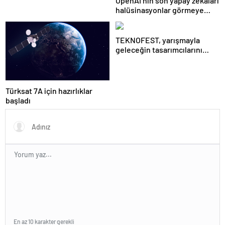
OpenAI’nin son yapay zekaları
halüsinasyonlar görmeye
başladı
TEKNOFEST, yarışmayla
geleceğin tasarımcılarını
seçiyor
Türksat 7A için hazırlıklar
başladı
En az 10 karakter gerekli