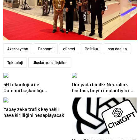
Azerbaycan
Ekonomi
güncel
Politika
son dakika
Teknoloji
Uluslararası İlişkiler
5G teknolojisi ile
Dünyada bir ilk: Neuralink
Cumhurbaşkanlığı
hastası, beyin implantıyla ilk
Külliyesi’ndeki konser
kez YouTube videosu
AKM’ye taşındı
hazırladı
Yapay zeka trafik kaynaklı
hava kirliliğini hesaplayacak