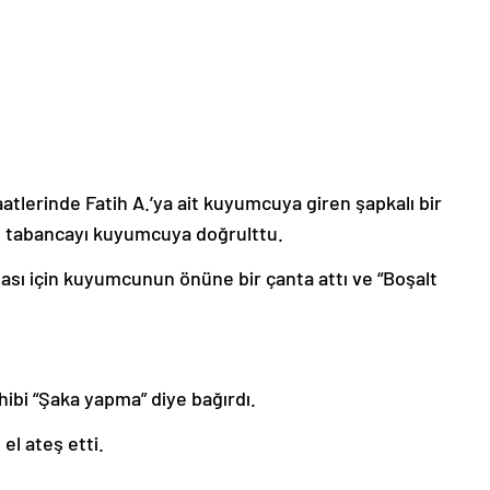
tlerinde Fatih A.’ya ait kuyumcuya giren şapkalı bir
ki tabancayı kuyumcuya doğrulttu.
ması için kuyumcunun önüne bir çanta attı ve “Boşalt
ibi “Şaka yapma” diye bağırdı.
 el ateş etti.