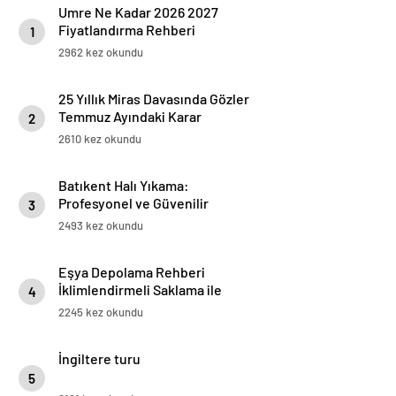
Umre Ne Kadar 2026 2027
Fiyatlandırma Rehberi
1
2962 kez okundu
25 Yıllık Miras Davasında Gözler
Temmuz Ayındaki Karar
2
Duruşmasına Çevrildi
2610 kez okundu
Batıkent Halı Yıkama:
Profesyonel ve Güvenilir
3
Hizmetler
2493 kez okundu
Eşya Depolama Rehberi
İklimlendirmeli Saklama ile
4
Güvenli Kullanım
2245 kez okundu
İngiltere turu
5