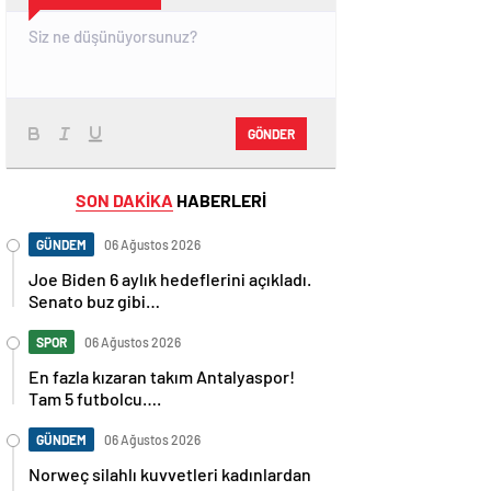
GÖNDER
SON DAKİKA
HABERLERİ
GÜNDEM
06 Ağustos 2026
Joe Biden 6 aylık hedeflerini açıkladı.
Senato buz gibi…
SPOR
06 Ağustos 2026
En fazla kızaran takım Antalyaspor!
Tam 5 futbolcu….
GÜNDEM
06 Ağustos 2026
Norweç silahlı kuvvetleri kadınlardan