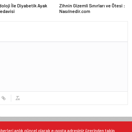
oloji İle Diyabetik Ayak
Zihnin Gizemli Sınırları ve Ötesi :
Tedavisi
Nasılnedir.com
berleri anlık güncel olarak e-posta adresiniz üzerinden takip