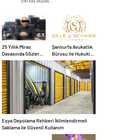
2181 kez okundu
25 Yıllık Miras
Şanlıurfa Avukatlık
Davasında Gözler
Bürosu ile Hukuki
Temmuz Ayındaki
Süreci Doğru
Karar Duruşmasına
Yönetin
Çevrildi
Eşya Depolama Rehberi İklimlendirmeli
Saklama ile Güvenli Kullanım