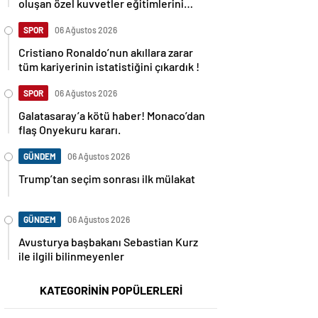
oluşan özel kuvvetler eğitimlerini
başlattı.
SPOR
06 Ağustos 2026
Cristiano Ronaldo’nun akıllara zarar
tüm kariyerinin istatistiğini çıkardık !
SPOR
06 Ağustos 2026
Galatasaray’a kötü haber! Monaco’dan
flaş Onyekuru kararı.
GÜNDEM
06 Ağustos 2026
Trump’tan seçim sonrası ilk mülakat
GÜNDEM
06 Ağustos 2026
Avusturya başbakanı Sebastian Kurz
ile ilgili bilinmeyenler
KATEGORİNİN POPÜLERLERİ