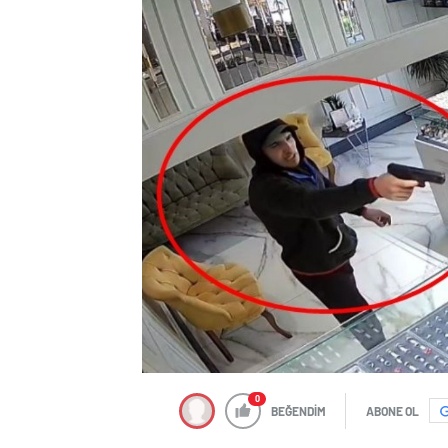
0
BEĞENDİM
ABONE OL