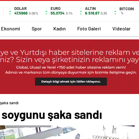
DOLAR
EURO
ALTIN
BITCOIN
47,5966
55,0734
6.518,67
%
0.06%
0.1%
0,35
Ekonomi
Spor
Kadın
Foto Galeri
Videolar
şaka sandı
 soygunu şaka sandı