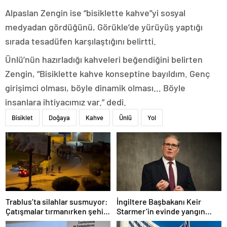
Alpaslan Zengin ise “bisiklette kahve”yi sosyal
medyadan gördüğünü, Görükle’de yürüyüş yaptığı
sırada tesadüfen karşılaştığını belirtti.
Ünlü’nün hazırladığı kahveleri beğendiğini belirten
Zengin, “Bisiklette kahve konseptine bayıldım. Genç
girişimci olması, böyle dinamik olması… Böyle
insanlara ihtiyacımız var.” dedi.
Bisiklet
Doğaya
Kahve
Ünlü
Yol
Trablus’ta silahlar susmuyor:
İngiltere Başbakanı Keir
Çatışmalar tırmanırken şehir
Starmer’in evinde yangın
alarmda
çıktı