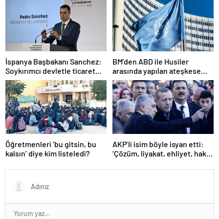
İspanya Başbakanı Sanchez:
BM’den ABD ile Husiler
Soykırımcı devletle ticaret
arasında yapılan ateşkese
yapmayız
ilişkin değerlendirme
Öğretmenleri ‘bu gitsin, bu
AKP’li isim böyle isyan etti:
kalsın’ diye kim listeledi?
‘Çözüm, liyakat, ehliyet, hak,
adalet’