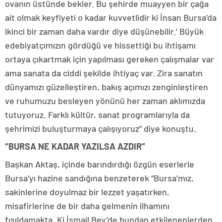
ovanın üstünde bekler. Bu şehirde muayyen bir çağa
ait olmak keyfiyeti o kadar kuvvetlidir ki İnsan Bursa’da
ikinci bir zaman daha vardır diye düşünebilir.’ Büyük
edebiyatçımızın gördüğü ve hissettiği bu ihtişamı
ortaya çıkartmak için yapılması gereken çalışmalar var
ama sanata da ciddi şekilde ihtiyaç var. Zira sanatın
dünyamızı güzelleştiren, bakış açımızı zenginleştiren
ve ruhumuzu besleyen yönünü her zaman aklımızda
tutuyoruz. Farklı kültür, sanat programlarıyla da
şehrimizi buluşturmaya çalışıyoruz” diye konuştu.
“BURSA NE KADAR YAZILSA AZDIR”
Başkan Aktaş, içinde barındırdığı özgün eserlerle
Bursa’yı hazine sandığına benzeterek “Bursa’mız,
sakinlerine doyulmaz bir lezzet yaşatırken,
misafirlerine de bir daha gelmenin ilhamını
fısıldamakta. Ki İsmail Bey’de bundan etkilenenlerden