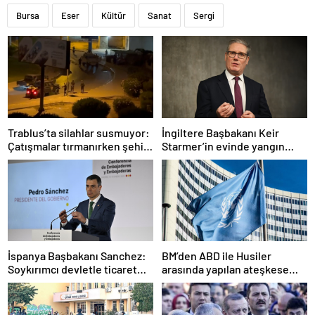
Bursa
Eser
Kültür
Sanat
Sergi
Trablus’ta silahlar susmuyor:
İngiltere Başbakanı Keir
Çatışmalar tırmanırken şehir
Starmer’in evinde yangın
alarmda
çıktı
İspanya Başbakanı Sanchez:
BM’den ABD ile Husiler
Soykırımcı devletle ticaret
arasında yapılan ateşkese
yapmayız
ilişkin değerlendirme