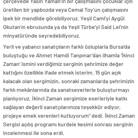
çerçevede Yasin Yaman’ın bir çalışmasını çocuklar için
üretilen bir yapbozda veya Cemal Toy’un çalışmasını
ipek bir mendilde görebiliyoruz. Yeşil Cami’yi Aygül
Okutan’ın ebrusunda ya da Yeşil Türbe’yi Said Lei’nin
minyatüründe seyredebiliyoruz.
Yerli ve yabancı sanatçıların farklı üsluplarla Bursa’da
buluştuğu ve Ahmet Hamdi Tanpınar’dan ilhamla ‘İkinci
Zaman’ ismini verdiğimiz serginin şehrimize değer
kattığını özellikle ifade etmek isterim. 15 gün açık
kalacak olan sergimizin, sonraki zamanlarda şehrimizin
farklı mekânlarında da sanatseverlerle buluşturmayı
planlıyoruz. İkinci Zaman sergimize eserleriyle katkı
sağlayan değerli sanatçılarımıza teşekkür ediyor,
projeye emek verenleri kutluyorum” dedi. İkinci Zaman
Sergisi açılış programı kurdele kesimi sonrası serginin
incelenmesi ile sona erdi.