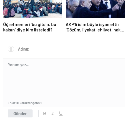
Öğretmenleri ‘bu gitsin, bu
AKP’li isim böyle isyan etti:
kalsın’ diye kim listeledi?
‘Çözüm, liyakat, ehliyet, hak,
adalet’
En az 10 karakter gerekli
Gönder