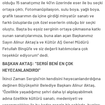
olduğu 15 sanatçımız ile 40’ın üzerinde eser ile bu seçki
ortaya çıktı. Fotomanüpilasyon, sulu boya, yağlı boya,
grafik tasarımın da içine girdiği minyatür sanatı ve
farklı üsluplarda çok özel eserlerin olduğu bir seçki
oluştu. Başta bu eşsiz serginin ortaya çıkmasına katkı
sunan sanatçılarımıza, buna alan açan Başkanımız
Sayın Alinur Aktaş’a ve Kültür AŞ Genel Müdürü
Fetullah Bingül’e ve siz değerli katılımcılara çok
teşekkür ediyorum” dedi.
BAŞKAN AKTAŞ: “SERGİ BENİ EN ÇOK
HEYECANLANDIRDI”
İkinci Zaman Sergisi’nin kendisini heyecanlandırdığına
değinen Büyükşehir Belediye Başkanı Alinur Aktaş,
“Özellikle yaşadığımız şehri daha iyi algılayabilmek
adına özellikle kültürü sanatı, medeniyeti ve
yaşanmışlıkları ile bu kadar zengin bir şehirde, bunları