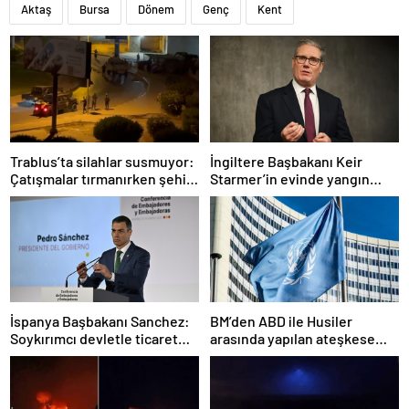
Aktaş
Bursa
Dönem
Genç
Kent
Trablus’ta silahlar susmuyor:
İngiltere Başbakanı Keir
Çatışmalar tırmanırken şehir
Starmer’in evinde yangın
alarmda
çıktı
İspanya Başbakanı Sanchez:
BM’den ABD ile Husiler
Soykırımcı devletle ticaret
arasında yapılan ateşkese
yapmayız
ilişkin değerlendirme